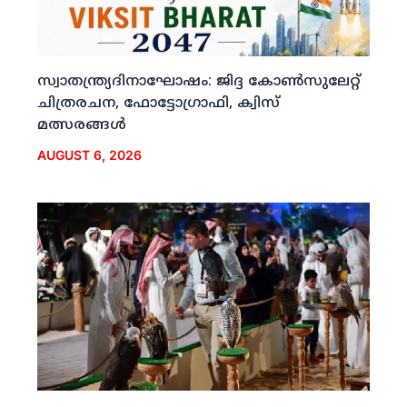
സ്വാതന്ത്ര്യദിനാഘോഷം: ജിദ്ദ കോണ്‍സുലേറ്റ്
ചിത്രരചന, ഫോട്ടോഗ്രാഫി, ക്വിസ്
മത്സരങ്ങള്‍
AUGUST 6, 2026