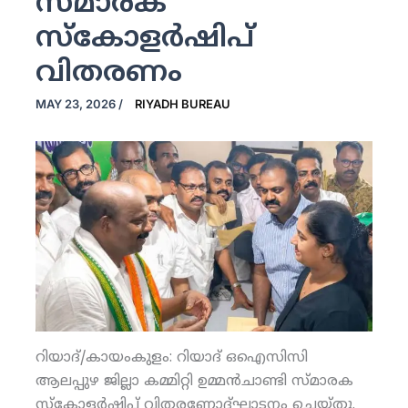
സ്മാരക
സ്‌കോളര്‍ഷിപ്
വിതരണം
MAY 23, 2026
/
RIYADH BUREAU
റിയാദ്/കായംകുളം: റിയാദ് ഒഐസിസി
ആലപ്പുഴ ജില്ലാ കമ്മിറ്റി ഉമ്മന്‍ചാണ്ടി സ്മാരക
സ്‌കോളര്‍ഷിപ്പ് വിതരണോദ്ഘാടനം ചെയ്തു.