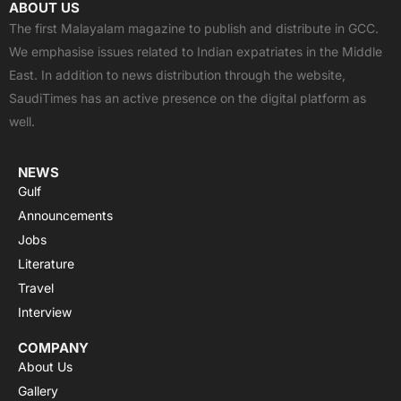
c
t
u
a
s
ABOUT US
e
w
t
t
t
The first Malayalam magazine to publish and distribute in GCC.
b
i
u
s
a
We emphasise issues related to Indian expatriates in the Middle
o
t
b
a
g
East. In addition to news distribution through the website,
o
t
e
p
r
SaudiTimes has an active presence on the digital platform as
k
e
p
a
well.
r
m
NEWS
Gulf
Announcements
Jobs
Literature
Travel
Interview
COMPANY
About Us
Gallery