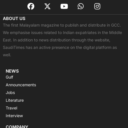
F
X
Y
W
I
a
-
o
h
n
c
t
u
a
s
ABOUT US
e
w
t
t
t
The first Malayalam magazine to publish and distribute in GCC.
b
i
u
s
a
We emphasise issues related to Indian expatriates in the Middle
o
t
b
a
g
East. In addition to news distribution through the website,
o
t
e
p
r
SaudiTimes has an active presence on the digital platform as
k
e
p
a
well.
r
m
NEWS
Gulf
Announcements
Jobs
Literature
Travel
Interview
COMPANY