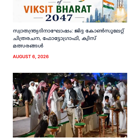
സ്വാതന്ത്ര്യദിനാഘോഷം: ജിദ്ദ കോണ്‍സുലേറ്റ്
ചിത്രരചന, ഫോട്ടോഗ്രാഫി, ക്വിസ്
മത്സരങ്ങള്‍
AUGUST 6, 2026