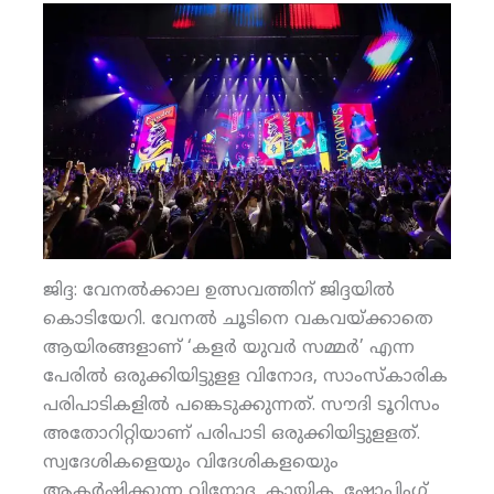
ജിദ്ദ: വേനല്‍ക്കാല ഉത്സവത്തിന് ജിദ്ദയില്‍
കൊടിയേറി. വേനല്‍ ചൂടിനെ വകവയ്ക്കാതെ
ആയിരങ്ങളാണ് ‘കളര്‍ യുവര്‍ സമ്മര്‍’ എന്ന
പേരില്‍ ഒരുക്കിയിട്ടുളള വിനോദ, സാംസ്‌കാരിക
പരിപാടികളില്‍ പങ്കെടുക്കുന്നത്. സൗദി ടൂറിസം
അതോറിറ്റിയാണ് പരിപാടി ഒരുക്കിയിട്ടുളളത്.
സ്വദേശികളെയും വിദേശികളയെും
ആകര്‍ഷിക്കുന്ന വിനോദ, കായിക, ഷോപ്പിംഗ്,