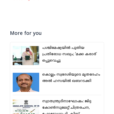
More for you
പശ്ചിമേഷ്യയില്‍ പുതിയ
പ്രതിരോധ സഖ്യം; ‘മക്ക കരാര്‍’
ഒപ്പുവെച്ചു
കൊല്ലം സ്വദേശിയുടെ മൃതദേഹം
അല്‍ ഹസയില്‍ ഖബറടക്കി
സ്വാതന്ത്ര്യദിനാഘോഷം: ജിദ്ദ
കോണ്‍സുലേറ്റ് ചിത്രരചന,