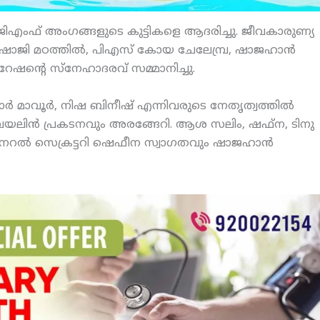
ച ജിഎംഫ് അംഗങ്ങളുടെ കുട്ടികളെ ആദരിച്ചു. ജീവകാരുണ്യ
ലി, ഷാജി മഠത്തില്‍, പിഎസ് കോയ ചേലേമ്പ്ര, ഷാജഹാന്‍
റേഷന്റെ സ്‌നേഹാദരവ് സമ്മാനിച്ചു.
ര്‍ മാവൂര്‍, നിഷ ബിനീഷ് എന്നിവരുടെ നേതൃത്വത്തില്‍
വയലിന്‍ പ്രകടനവും അരങ്ങേറി. ആശ സലിം, ഷഫ്‌ന, ടിനു
റല്‍ സെക്രട്ടറി ഷെഫീന സ്വാഗതവും ഷാജഹാന്‍