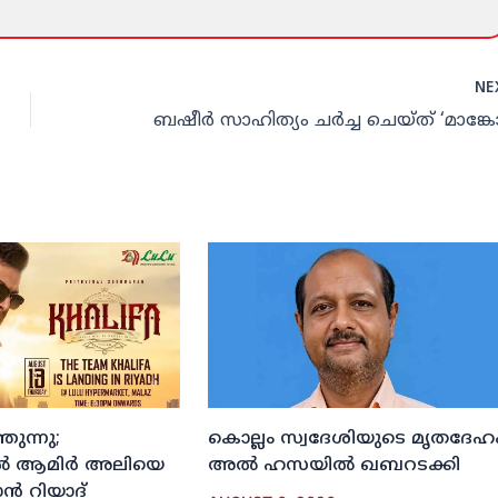
NE
ുന്നു;
കൊല്ലം സ്വദേശിയുടെ മൃതദേഹ
ല്‍ ആമിര്‍ അലിയെ
അല്‍ ഹസയില്‍ ഖബറടക്കി
്‍ റിയാദ്