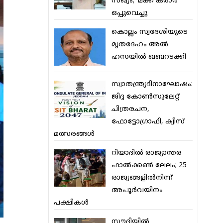
സഖ്യം; ‘മക്ക കരാര്‍’
ഒപ്പുവെച്ചു
കൊല്ലം സ്വദേശിയുടെ
മൃതദേഹം അല്‍
ഹസയില്‍ ഖബറടക്കി
സ്വാതന്ത്ര്യദിനാഘോഷം:
ജിദ്ദ കോണ്‍സുലേറ്റ്
ചിത്രരചന,
ഫോട്ടോഗ്രാഫി, ക്വിസ്
മത്സരങ്ങള്‍
റിയാദില്‍ രാജ്യാന്തര
ഫാല്‍ക്കണ്‍ ലേലം; 25
രാജ്യങ്ങളില്‍നിന്ന്
അപൂര്‍വയിനം
പക്ഷികള്‍
സൗദിയില്‍