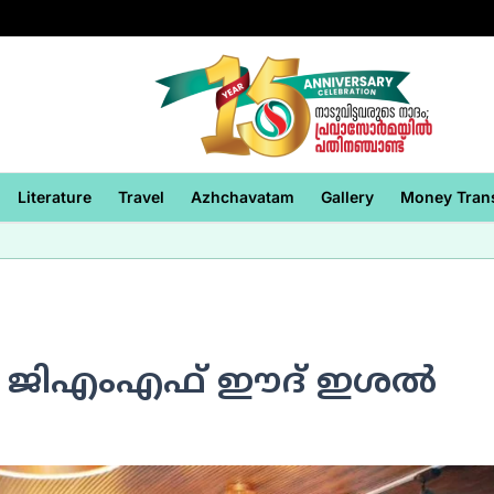
Literature
Travel
Azhchavatam
Gallery
Money Tran
ി ജിഎംഎഫ് ഈദ് ഇശല്‍