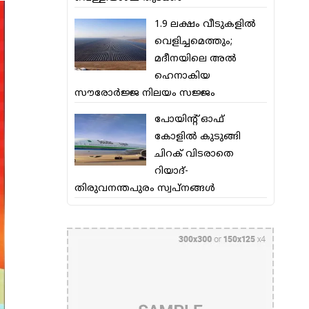
1.9 ലക്ഷം വീടുകളില്‍
വെളിച്ചമെത്തും;
മദീനയിലെ അല്‍
ഹെനാകിയ
സൗരോര്‍ജ്ജ നിലയം സജ്ജം
പോയിന്റ് ഓഫ്
കോളില്‍ കുടുങ്ങി
ചിറക് വിടരാതെ
റിയാദ്-
തിരുവനന്തപുരം സ്വപ്നങ്ങള്‍