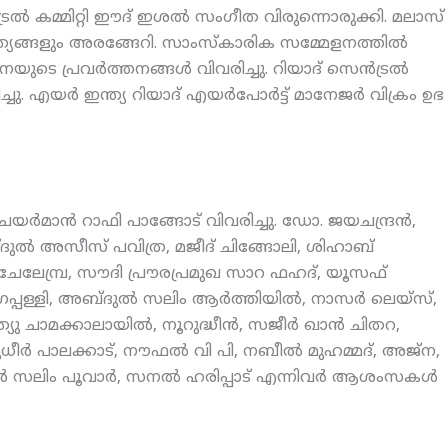
രല്‍ കമ്മിറ്റി ഈദ് ഇശല്‍ സംഗീത വിരുന്നൊരുക്കി. മലാസ്
്യങ്ങളും അരങ്ങേറി. സാംസ്‌കാരിക സമ്മേളനത്തില്‍
 പ്രവര്‍ത്തനങ്ങള്‍ വിവരിച്ചു. റിയാദ് സെന്‍ട്രല്‍
ചു. എയര്‍ ഇന്ത്യ റിയാദ് എയര്‍പോര്‍ട്ട് മാനേജര്‍ വിക്രം ഉഭ
മാന്‍ റാഫി പാങ്ങോട് വിവരിച്ചു. ഡോ. ജയചന്ദ്രന്‍,
ദുല്‍ അസീസ് പവിത്ര, മജീദ് ചിങ്ങോലി, ശിഹാബ്
റഫ് ചേലേമ്പ്ര, സൗദി പ്രൗരപ്രമുഖ സാറ ഫഹദ്, യൂസഫ്
്ളി, അബ്ദുല്‍ സലിം ആര്‍ത്തിയില്‍, നാസര്‍ ലെയ്‌സ്,
ു ചാമക്കാലായില്‍, നൂറുദ്ധീന്‍, സജീര്‍ ഖാന്‍ ചിതറ,
ര്‍ പാലക്കാട്, നൗഫല്‍ വി പി, നബീല്‍ മുഹമ്മദ്, അജ്‌ന,
്‍ സലിം പൂവാര്‍, സനല്‍ ഹരിപ്പാട് എന്നിവര്‍ ആശംസകള്‍