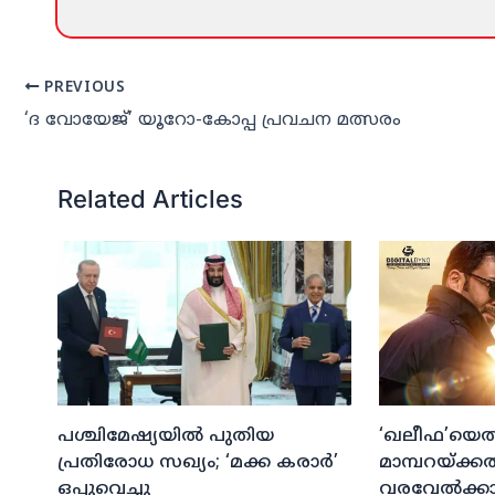
PREVIOUS
‘ദ വോയേജ്’ യൂറോ-കോപ്പ പ്രവചന മത്സരം
Related Articles
പശ്ചിമേഷ്യയില്‍ പുതിയ
‘ഖലീഫ’യെത്ത
പ്രതിരോധ സഖ്യം; ‘മക്ക കരാര്‍’
മാമ്പറയ്ക്ക
ഒപ്പുവെച്ചു
വരവേല്‍ക്കാന