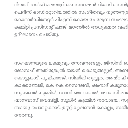
റിയാദ്: ഗള്‍ഫ് മലയാളി ഫെഡറേഷന്‍ റിയാദ് സെന്‍ട്
ചെറിസ് ഓഡിറ്റോറിയത്തില്‍ സംഗീതവും നൃത്തനൃത
കോഓര്‍ഡിനേറ്റര്‍ പിഎസ് കോയ ചേലേമ്പ്ര സംഘടനയുടെ
കമ്മിറ്റി പ്രസിഡന്റ് ഷാജി മഠത്തില്‍ അധ്യക്ഷത വഹിച്
ഉദ്ഘാടനം ചെയ്തു.
സംഘടനയുടെ ലക്ഷ്യവും സേവനങ്ങളും ജിസിസി ചെയര്‍
ജോസഫ് അതിരുങ്ക,ല്‍ ജയന്‍ കൊടുങ്ങല്ലൂര്‍, അബ്
കൊട്ടുകാട്, പുഷ്പരാജ്, സിദ്ധിഖ് തുവ്വൂര്‍, അഷ്‌
കാക്കഞ്ചേരി, കെ കെ സൈദലവി, ഷംനാദ് കരുനാഗപ്പള
സുബൈര്‍ കുമ്മിള്‍, ഡാനി ഞാറക്കല്‍, ടോം സി മാത്യ
ഷാനവാസ് വെമ്പിളി, സുധീര്‍ കുമ്മിള്‍ നവോദയ, സുധീ
ബാബു പൊറ്റെക്കാട്, ഉണ്ണികൃഷ്ണന്‍ കൊല്ലം, സജീര
നേര്‍ന്നു.