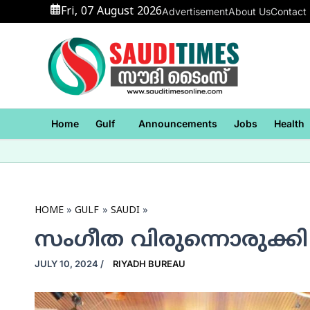
Skip
Fri, 07 August 2026
Advertisement
About Us
Contact
to
content
Home
Gulf
Announcements
Jobs
Health
HOME
GULF
SAUDI
സംഗീത വിരുന്നൊരുക്ക
JULY 10, 2024
/
RIYADH BUREAU