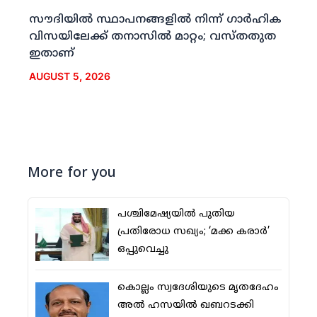
സൗദിയില്‍ സ്ഥാപനങ്ങളില്‍ നിന്ന് ഗാര്‍ഹിക
വിസയിലേക്ക് തനാസില്‍ മാറ്റം; വസ്തതുത
ഇതാണ്
AUGUST 5, 2026
More for you
പശ്ചിമേഷ്യയില്‍ പുതിയ
പ്രതിരോധ സഖ്യം; ‘മക്ക കരാര്‍’
ഒപ്പുവെച്ചു
കൊല്ലം സ്വദേശിയുടെ മൃതദേഹം
അല്‍ ഹസയില്‍ ഖബറടക്കി