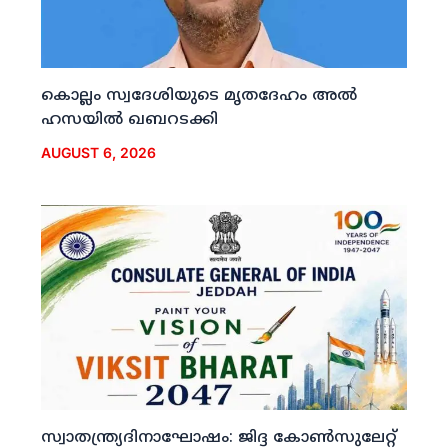
കൊല്ലം സ്വദേശിയുടെ മൃതദേഹം അല്‍
ഹസയില്‍ ഖബറടക്കി
AUGUST 6, 2026
സ്വാതന്ത്ര്യദിനാഘോഷം: ജിദ്ദ കോണ്‍സുലേറ്റ്