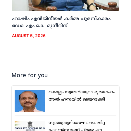
ഹാഷിം എന്‍ജിനീയര്‍ കര്‍മ്മ പുരസ്‌കാരം
ഡോ. എം.കെ. മുനീറിന്
AUGUST 5, 2026
More for you
കൊല്ലം സ്വദേശിയുടെ മൃതദേഹം
അല്‍ ഹസയില്‍ ഖബറടക്കി
സ്വാതന്ത്ര്യദിനാഘോഷം: ജിദ്ദ
കോണ്‍സുലേറ്റ് ചിത്രരചന,