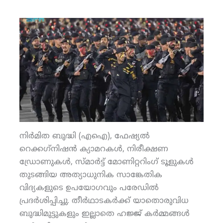
നിര്‍മിത ബുദ്ധി (എഐ), ഫേഷ്യല്‍
റെക്കഗ്‌നിഷന്‍ ക്യാമറകള്‍, നിരീക്ഷണ
ഡ്രോണുകള്‍, സ്മാര്‍ട്ട് മോണിറ്ററിംഗ് ടൂളുകള്‍
തുടങ്ങിയ അത്യാധുനിക സാങ്കേതിക
വിദ്യകളുടെ ഉപയോഗവും പരേഡില്‍
പ്രദര്‍ശിപ്പിച്ചു. തീര്‍ഥാടകര്‍ക്ക് യാതൊരുവിധ
ബുദ്ധിമുട്ടുകളും ഇല്ലാതെ ഹജ്ജ് കര്‍മ്മങ്ങള്‍