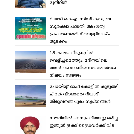
മുനീറിന്
റിയാദ് കെഎംസിസി കുടുംബ
സുരക്ഷാ പദ്ധതി: അംഗത്വ
പ്രചാരണത്തിന് വെള്ളിയാഴ്ച
തുടക്കം
1.9 ലക്ഷം വീടുകളില്‍
വെളിച്ചമെത്തും; മദീനയിലെ
അല്‍ ഹെനാകിയ സൗരോര്‍ജ്ജ
നിലയം സജ്ജം
പോയിന്റ് ഓഫ് കോളില്‍ കുടുങ്ങി
ചിറക് വിടരാതെ റിയാദ്-
തിരുവനന്തപുരം സ്വപ്നങ്ങള്‍
സൗദിയിൽ പാമ്പുകടിയേറ്റു മരിച്ച
ഇന്ത്യൻ ട്രക്ക് ഡ്രൈവർക്ക് വിട