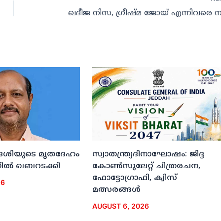
ദേശിയുടെ മൃതദേഹം
സ്വാതന്ത്ര്യദിനാഘോഷം: ജിദ്ദ
ല്‍ ഖബറടക്കി
കോണ്‍സുലേറ്റ് ചിത്രരചന,
ഫോട്ടോഗ്രാഫി, ക്വിസ്
26
മത്സരങ്ങള്‍
AUGUST 6, 2026