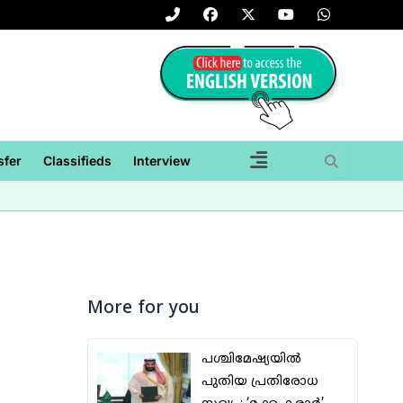
P
F
X
Y
W
h
a
-
o
h
o
c
t
u
a
n
e
w
t
t
e
b
i
u
s
-
o
t
b
a
a
o
t
e
p
l
k
e
p
t
r
sfer
Classifieds
Interview
More for you
പശ്ചിമേഷ്യയില്‍
പുതിയ പ്രതിരോധ