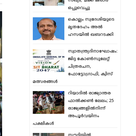
സഖ്യം; ‘മക്ക കരാര്‍’
ഒപ്പുവെച്ചു
കൊല്ലം സ്വദേശിയുടെ
മൃതദേഹം അല്‍
ഹസയില്‍ ഖബറടക്കി
സ്വാതന്ത്ര്യദിനാഘോഷം:
ജിദ്ദ കോണ്‍സുലേറ്റ്
ചിത്രരചന,
ഫോട്ടോഗ്രാഫി, ക്വിസ്
മത്സരങ്ങള്‍
റിയാദില്‍ രാജ്യാന്തര
ഫാല്‍ക്കണ്‍ ലേലം; 25
രാജ്യങ്ങളില്‍നിന്ന്
അപൂര്‍വയിനം
പക്ഷികള്‍
സൗദിയില്‍