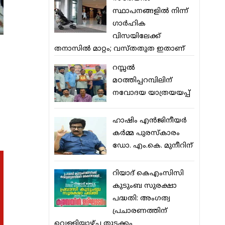
സ്ഥാപനങ്ങളില്‍ നിന്ന്
ഗാര്‍ഹിക
വിസയിലേക്ക്
തനാസില്‍ മാറ്റം; വസ്തതുത ഇതാണ്
റസ്സല്‍
മഠത്തിപ്പറമ്പിലിന്
നവോദയ യാത്രയയപ്പ്
ഹാഷിം എന്‍ജിനീയര്‍
കര്‍മ്മ പുരസ്‌കാരം
ഡോ. എം.കെ. മുനീറിന്
റിയാദ് കെഎംസിസി
കുടുംബ സുരക്ഷാ
പദ്ധതി: അംഗത്വ
പ്രചാരണത്തിന്
വെള്ളിയാഴ്ച തുടക്കം