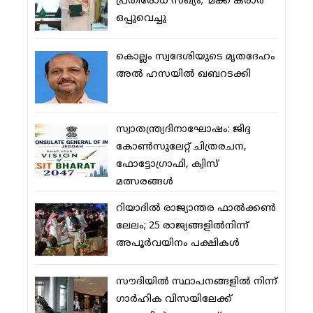
പ്രതിരോധ സഖ്യം; ‘മക്ക കരാര്‍’
ഒപ്പുവെച്ചു
കൊല്ലം സ്വദേശിയുടെ മൃതദേഹം
അല്‍ ഹസയില്‍ ഖബറടക്കി
സ്വാതന്ത്ര്യദിനാഘോഷം: ജിദ്ദ
കോണ്‍സുലേറ്റ് ചിത്രരചന,
ഫോട്ടോഗ്രാഫി, ക്വിസ്
മത്സരങ്ങള്‍
റിയാദില്‍ രാജ്യാന്തര ഫാല്‍ക്കണ്‍
ലേലം; 25 രാജ്യങ്ങളില്‍നിന്ന്
അപൂര്‍വയിനം പക്ഷികള്‍
സൗദിയില്‍ സ്ഥാപനങ്ങളില്‍ നിന്ന്
ഗാര്‍ഹിക വിസയിലേക്ക്