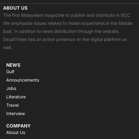
c
t
u
a
s
ABOUT US
e
w
t
t
t
The first Malayalam magazine to publish and distribute in GCC.
b
i
u
s
a
We emphasise issues related to Indian expatriates in the Middle
o
t
b
a
g
East. In addition to news distribution through the website,
o
t
e
p
r
SaudiTimes has an active presence on the digital platform as
k
e
p
a
well.
r
m
NEWS
Gulf
Announcements
Jobs
Literature
Travel
Interview
COMPANY
About Us