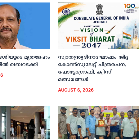
ദേശിയുടെ മൃതദേഹം
സ്വാതന്ത്ര്യദിനാഘോഷം: ജിദ്ദ
ല്‍ ഖബറടക്കി
കോണ്‍സുലേറ്റ് ചിത്രരചന,
ഫോട്ടോഗ്രാഫി, ക്വിസ്
26
മത്സരങ്ങള്‍
AUGUST 6, 2026