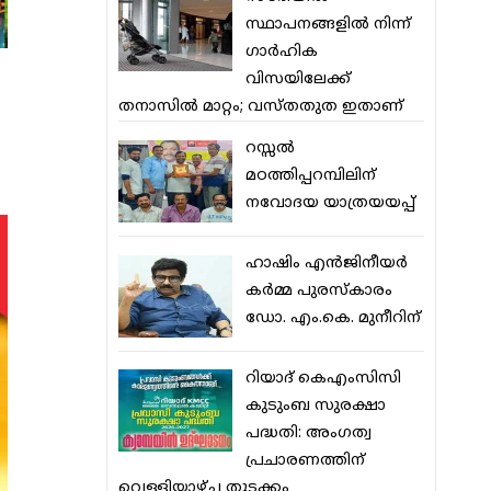
സ്ഥാപനങ്ങളില്‍ നിന്ന്
ഗാര്‍ഹിക
വിസയിലേക്ക്
തനാസില്‍ മാറ്റം; വസ്തതുത ഇതാണ്
റസ്സല്‍
മഠത്തിപ്പറമ്പിലിന്
നവോദയ യാത്രയയപ്പ്
ഹാഷിം എന്‍ജിനീയര്‍
കര്‍മ്മ പുരസ്‌കാരം
ഡോ. എം.കെ. മുനീറിന്
റിയാദ് കെഎംസിസി
കുടുംബ സുരക്ഷാ
പദ്ധതി: അംഗത്വ
പ്രചാരണത്തിന്
വെള്ളിയാഴ്ച തുടക്കം