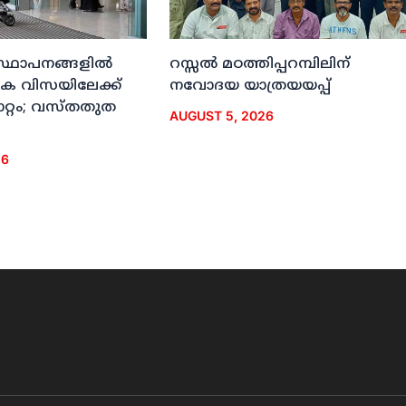
സ്ഥാപനങ്ങളില്‍
റസ്സല്‍ മഠത്തിപ്പറമ്പിലിന്
‍ഹിക വിസയിലേക്ക്
നവോദയ യാത്രയയപ്പ്
ാറ്റം; വസ്തതുത
AUGUST 5, 2026
26