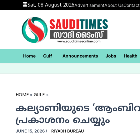
Skip
Sat, 08 August 2026
Advertisement
About Us
Contact
to
content
Home
Gulf
Announcements
Jobs
Health
HOME
GULF
കല്യാണിയുടെ ‘ആംബിവലന
പ്രകാശനം ചെയ്യും
JUNE 15, 2026
/
RIYADH BUREAU