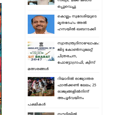
സഖ്യം; ‘മക്ക കരാര്‍’
ഒപ്പുവെച്ചു
കൊല്ലം സ്വദേശിയുടെ
മൃതദേഹം അല്‍
ഹസയില്‍ ഖബറടക്കി
സ്വാതന്ത്ര്യദിനാഘോഷം:
ജിദ്ദ കോണ്‍സുലേറ്റ്
ചിത്രരചന,
ഫോട്ടോഗ്രാഫി, ക്വിസ്
മത്സരങ്ങള്‍
റിയാദില്‍ രാജ്യാന്തര
ഫാല്‍ക്കണ്‍ ലേലം; 25
രാജ്യങ്ങളില്‍നിന്ന്
അപൂര്‍വയിനം
പക്ഷികള്‍
സൗദിയില്‍