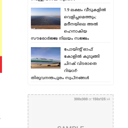
1.9 ലക്ഷം വീടുകളില്‍
വെളിച്ചമെത്തും;
മദീനയിലെ അല്‍
ഹെനാകിയ
സൗരോര്‍ജ്ജ നിലയം സജ്ജം
പോയിന്റ് ഓഫ്
കോളില്‍ കുടുങ്ങി
ചിറക് വിടരാതെ
റിയാദ്-
തിരുവനന്തപുരം സ്വപ്നങ്ങള്‍
ം