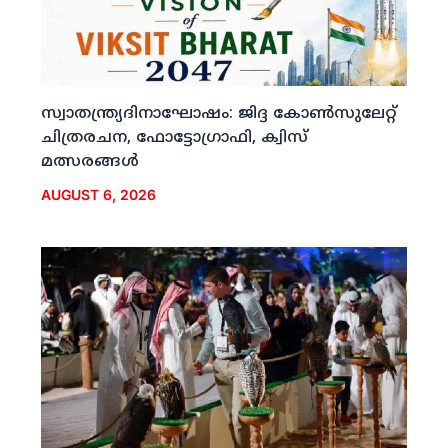
സ്വാതന്ത്ര്യദിനാഘോഷം: ജിദ്ദ കോണ്‍സുലേറ്റ്
ചിത്രരചന, ഫോട്ടോഗ്രാഫി, ക്വിസ്
മത്സരങ്ങള്‍
AUGUST 6, 2026