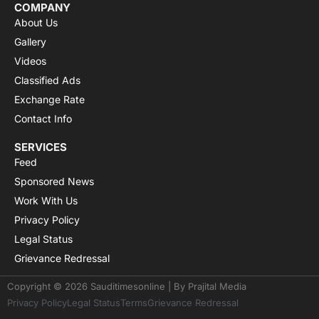
COMPANY
About Us
Gallery
Videos
Classified Ads
Exchange Rate
Contact Info
SERVICES
Feed
Sponsored News
Work With Us
Privacy Policy
Legal Status
Grievance Redressal
Copyright © 2026 Sauditimesonline | By
Prajital Media
Privacy Policy
Legal Status
Terms
Grievance Redressal