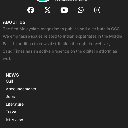
F
X
Y
W
I
a
-
o
h
n
c
t
u
a
s
ABOUT US
e
w
t
t
t
The first Malayalam magazine to publish and distribute in GCC.
b
i
u
s
a
We emphasise issues related to Indian expatriates in the Middle
o
t
b
a
g
East. In addition to news distribution through the website,
o
t
e
p
r
SaudiTimes has an active presence on the digital platform as
k
e
p
a
well.
r
m
NEWS
Gulf
Announcements
Jobs
Literature
Travel
Interview