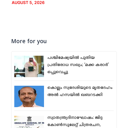
AUGUST 5, 2026
More for you
പശ്ചിമേഷ്യയില്‍ പുതിയ
പ്രതിരോധ സഖ്യം; ‘മക്ക കരാര്‍’
ഒപ്പുവെച്ചു
കൊല്ലം സ്വദേശിയുടെ മൃതദേഹം
അല്‍ ഹസയില്‍ ഖബറടക്കി
സ്വാതന്ത്ര്യദിനാഘോഷം: ജിദ്ദ
കോണ്‍സുലേറ്റ് ചിത്രരചന,