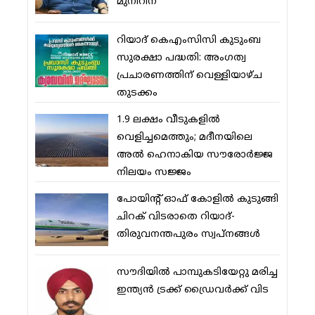
മുനീറിന്
റിയാദ് കെഎംസിസി കുടുംബ
സുരക്ഷാ പദ്ധതി: അംഗത്വ
പ്രചാരണത്തിന് വെള്ളിയാഴ്ച
തുടക്കം
1.9 ലക്ഷം വീടുകളില്‍
വെളിച്ചമെത്തും; മദീനയിലെ
അല്‍ ഹെനാകിയ സൗരോര്‍ജ്ജ
നിലയം സജ്ജം
പോയിന്റ് ഓഫ് കോളില്‍ കുടുങ്ങി
ചിറക് വിടരാതെ റിയാദ്-
തിരുവനന്തപുരം സ്വപ്നങ്ങള്‍
സൗദിയിൽ പാമ്പുകടിയേറ്റു മരിച്ച
ഇന്ത്യൻ ട്രക്ക് ഡ്രൈവർക്ക് വിട