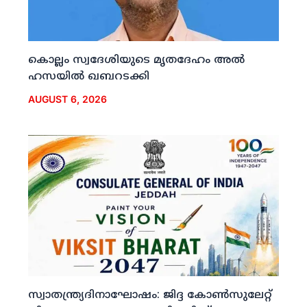
കൊല്ലം സ്വദേശിയുടെ മൃതദേഹം അല്‍
ഹസയില്‍ ഖബറടക്കി
AUGUST 6, 2026
സ്വാതന്ത്ര്യദിനാഘോഷം: ജിദ്ദ കോണ്‍സുലേറ്റ്