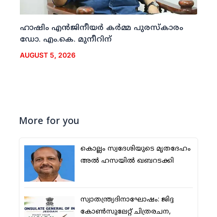
ഹാഷിം എന്‍ജിനീയര്‍ കര്‍മ്മ പുരസ്‌കാരം
ഡോ. എം.കെ. മുനീറിന്
AUGUST 5, 2026
More for you
കൊല്ലം സ്വദേശിയുടെ മൃതദേഹം
അല്‍ ഹസയില്‍ ഖബറടക്കി
സ്വാതന്ത്ര്യദിനാഘോഷം: ജിദ്ദ
കോണ്‍സുലേറ്റ് ചിത്രരചന,