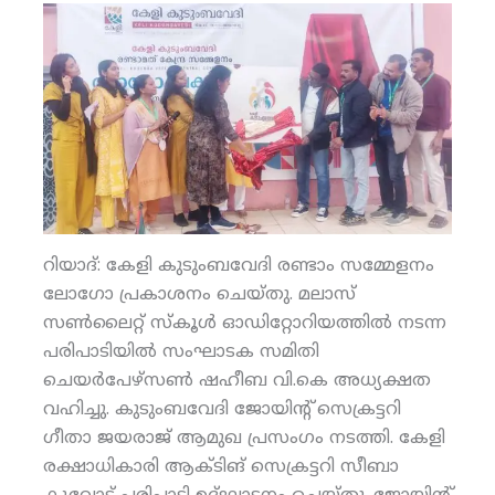
റിയാദ്: കേളി കുടുംബവേദി രണ്ടാം സമ്മേളനം
ലോഗോ പ്രകാശനം ചെയ്തു. മലാസ്
സണ്‍ലൈറ്റ് സ്‌കൂള്‍ ഓഡിറ്റോറിയത്തില്‍ നടന്ന
പരിപാടിയില്‍ സംഘാടക സമിതി
ചെയര്‍പേഴ്‌സണ്‍ ഷഹീബ വി.കെ അധ്യക്ഷത
വഹിച്ചു. കുടുംബവേദി ജോയിന്റ് സെക്രട്ടറി
ഗീതാ ജയരാജ് ആമുഖ പ്രസംഗം നടത്തി. കേളി
രക്ഷാധികാരി ആക്ടിങ് സെക്രട്ടറി സീബാ