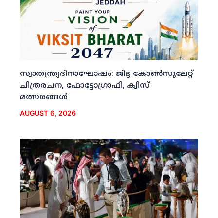
സ്വാതന്ത്ര്യദിനാഘോഷം: ജിദ്ദ കോണ്‍സുലേറ്റ്
ചിത്രരചന, ഫോട്ടോഗ്രാഫി, ക്വിസ്
മത്സരങ്ങള്‍
AUGUST 6, 2026