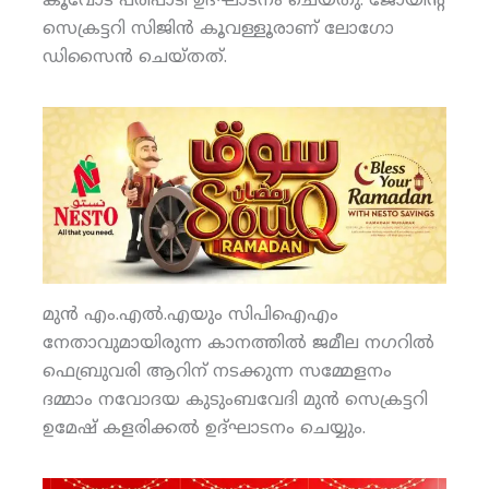
കൂവോട് പരിപാടി ഉദ്ഘാടനം ചെയ്തു. ജോയിന്റ്
സെക്രട്ടറി സിജിന്‍ കൂവള്ളൂരാണ് ലോഗോ
ഡിസൈന്‍ ചെയ്തത്.
മുന്‍ എം.എല്‍.എയും സിപിഐഎം
നേതാവുമായിരുന്ന കാനത്തില്‍ ജമീല നഗറില്‍
ഫെബ്രുവരി ആറിന് നടക്കുന്ന സമ്മേളനം
ദമ്മാം നവോദയ കുടുംബവേദി മുന്‍ സെക്രട്ടറി
ഉമേഷ് കളരിക്കല്‍ ഉദ്ഘാടനം ചെയ്യും.