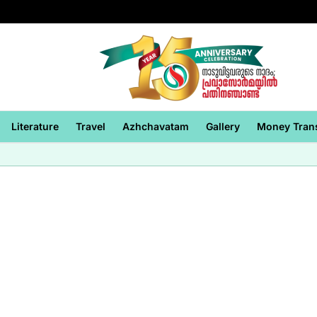
Literature
Travel
Azhchavatam
Gallery
Money Tran