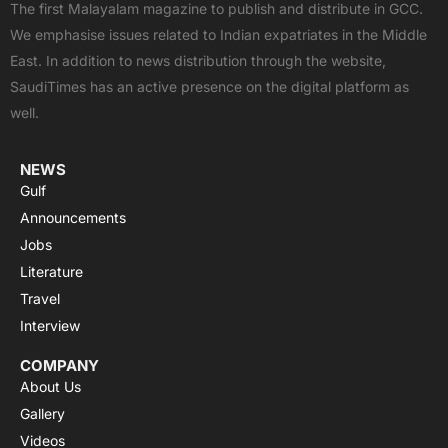
e
w
t
t
t
The first Malayalam magazine to publish and distribute in GCC.
b
i
u
s
a
We emphasise issues related to Indian expatriates in the Middle
o
t
b
a
g
East. In addition to news distribution through the website,
o
t
e
p
r
SaudiTimes has an active presence on the digital platform as
k
e
p
a
well.
r
m
NEWS
Gulf
Announcements
Jobs
Literature
Travel
Interview
COMPANY
About Us
Gallery
Videos