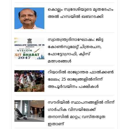
കൊല്ലം സ്വദേശിയുടെ മൃതദേഹം
അല്‍ ഹസയില്‍ ഖബറടക്കി
സ്വാതന്ത്ര്യദിനാഘോഷം: ജിദ്ദ
കോണ്‍സുലേറ്റ് ചിത്രരചന,
ഫോട്ടോഗ്രാഫി, ക്വിസ്
മത്സരങ്ങള്‍
റിയാദില്‍ രാജ്യാന്തര ഫാല്‍ക്കണ്‍
ലേലം; 25 രാജ്യങ്ങളില്‍നിന്ന്
അപൂര്‍വയിനം പക്ഷികള്‍
സൗദിയില്‍ സ്ഥാപനങ്ങളില്‍ നിന്ന്
ഗാര്‍ഹിക വിസയിലേക്ക്
തനാസില്‍ മാറ്റം; വസ്തതുത
ഇതാണ്