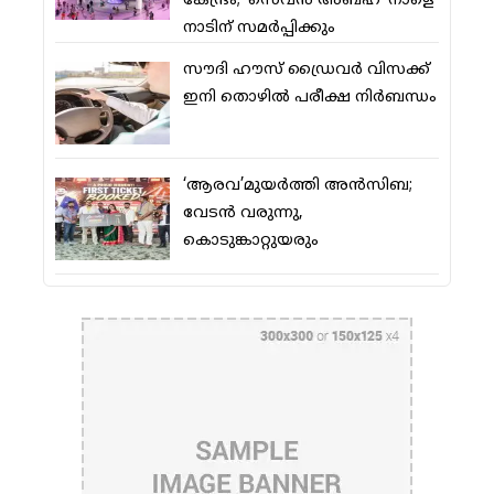
കേന്ദ്രം; ‘സെവന്‍ അബഹ’ നാളെ
നാടിന് സമര്‍പ്പിക്കും
സൗദി ഹൗസ് ഡ്രൈവര്‍ വിസക്ക്
ഇനി തൊഴില്‍ പരീക്ഷ നിര്‍ബന്ധം
‘ആരവ’മുയര്‍ത്തി അന്‍സിബ;
വേടന്‍ വരുന്നു,
കൊടുങ്കാറ്റുയരും