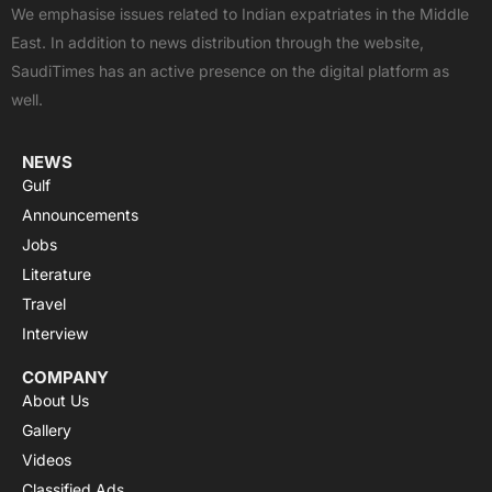
b
i
u
s
a
We emphasise issues related to Indian expatriates in the Middle
o
t
b
a
g
East. In addition to news distribution through the website,
o
t
e
p
r
SaudiTimes has an active presence on the digital platform as
k
e
p
a
well.
r
m
NEWS
Gulf
Announcements
Jobs
Literature
Travel
Interview
COMPANY
About Us
Gallery
Videos
Classified Ads