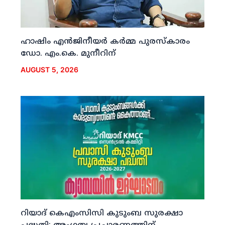
ഹാഷിം എന്‍ജിനീയര്‍ കര്‍മ്മ പുരസ്‌കാരം
ഡോ. എം.കെ. മുനീറിന്
AUGUST 5, 2026
റിയാദ് കെഎംസിസി കുടുംബ സുരക്ഷാ