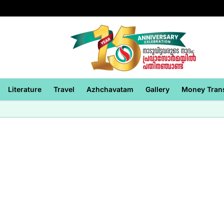
Literature
Travel
Azhchavatam
Gallery
Money Tran