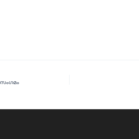
തക സംഗമം