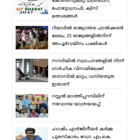
കോണ്‍സുലേറ്റ് ചിത്രരചന,
ഫോട്ടോഗ്രാഫി, ക്വിസ്
മത്സരങ്ങള്‍
റിയാദില്‍ രാജ്യാന്തര ഫാല്‍ക്കണ്‍
ലേലം; 25 രാജ്യങ്ങളില്‍നിന്ന്
അപൂര്‍വയിനം പക്ഷികള്‍
സൗദിയില്‍ സ്ഥാപനങ്ങളില്‍ നിന്ന്
ഗാര്‍ഹിക വിസയിലേക്ക്
തനാസില്‍ മാറ്റം; വസ്തതുത
ഇതാണ്
റസ്സല്‍ മഠത്തിപ്പറമ്പിലിന്
നവോദയ യാത്രയയപ്പ്
ഹാഷിം എന്‍ജിനീയര്‍ കര്‍മ്മ
പുരസ്‌കാരം ഡോ. എം.കെ.