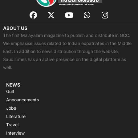
F
X
Y
W
I
a
-
o
h
n
c
t
u
a
s
ABOUT US
e
w
t
t
t
The first Malayalam magazine to publish and distribute in GCC.
b
i
u
s
a
We emphasise issues related to Indian expatriates in the Middle
o
t
b
a
g
East. In addition to news distribution through the website,
o
t
e
p
r
SaudiTimes has an active presence on the digital platform as
k
e
p
a
well.
r
m
NEWS
Gulf
Announcements
Jobs
Literature
Travel
Interview