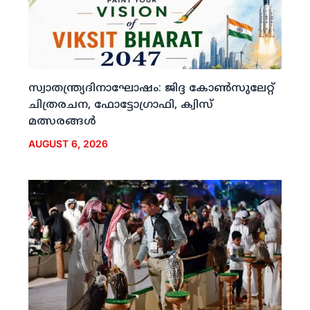
സ്വാതന്ത്ര്യദിനാഘോഷം: ജിദ്ദ കോണ്‍സുലേറ്റ്
ചിത്രരചന, ഫോട്ടോഗ്രാഫി, ക്വിസ്
മത്സരങ്ങള്‍
AUGUST 6, 2026