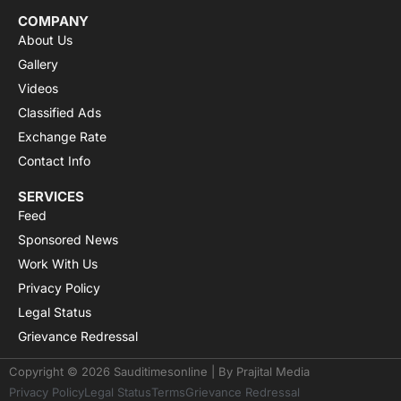
COMPANY
About Us
Gallery
Videos
Classified Ads
Exchange Rate
Contact Info
SERVICES
Feed
Sponsored News
Work With Us
Privacy Policy
Legal Status
Grievance Redressal
Copyright © 2026 Sauditimesonline | By
Prajital Media
Privacy Policy
Legal Status
Terms
Grievance Redressal