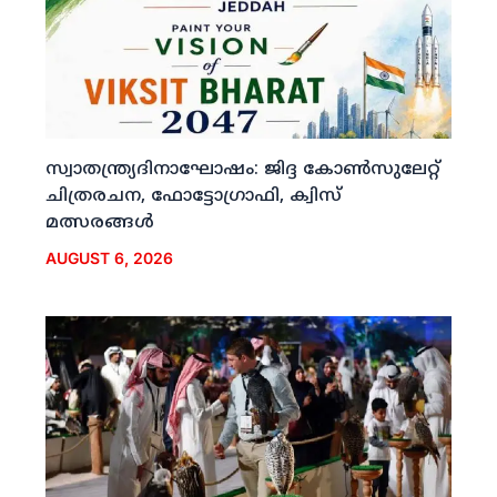
സ്വാതന്ത്ര്യദിനാഘോഷം: ജിദ്ദ കോണ്‍സുലേറ്റ്
ചിത്രരചന, ഫോട്ടോഗ്രാഫി, ക്വിസ്
മത്സരങ്ങള്‍
AUGUST 6, 2026