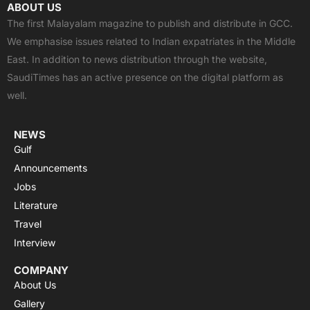
c
t
u
a
s
ABOUT US
e
w
t
t
t
The first Malayalam magazine to publish and distribute in GCC.
b
i
u
s
a
We emphasise issues related to Indian expatriates in the Middle
o
t
b
a
g
East. In addition to news distribution through the website,
o
t
e
p
r
SaudiTimes has an active presence on the digital platform as
k
e
p
a
well.
r
m
NEWS
Gulf
Announcements
Jobs
Literature
Travel
Interview
COMPANY
About Us
Gallery