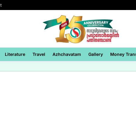
t
Literature
Travel
Azhchavatam
Gallery
Money Tran