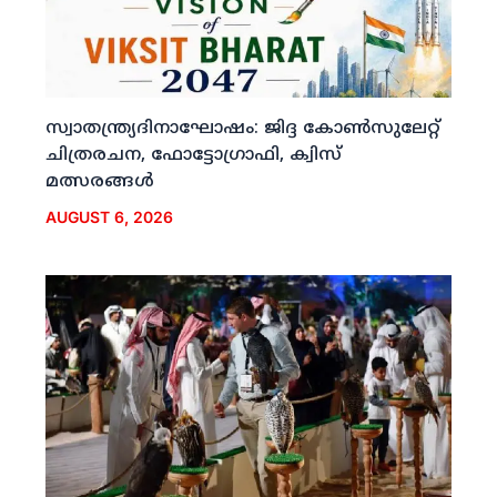
സ്വാതന്ത്ര്യദിനാഘോഷം: ജിദ്ദ കോണ്‍സുലേറ്റ്
ചിത്രരചന, ഫോട്ടോഗ്രാഫി, ക്വിസ്
മത്സരങ്ങള്‍
AUGUST 6, 2026