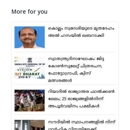
More for you
കൊല്ലം സ്വദേശിയുടെ മൃതദേഹം
അല്‍ ഹസയില്‍ ഖബറടക്കി
സ്വാതന്ത്ര്യദിനാഘോഷം: ജിദ്ദ
കോണ്‍സുലേറ്റ് ചിത്രരചന,
ഫോട്ടോഗ്രാഫി, ക്വിസ്
മത്സരങ്ങള്‍
റിയാദില്‍ രാജ്യാന്തര ഫാല്‍ക്കണ്‍
ലേലം; 25 രാജ്യങ്ങളില്‍നിന്ന്
അപൂര്‍വയിനം പക്ഷികള്‍
സൗദിയില്‍ സ്ഥാപനങ്ങളില്‍ നിന്ന്
ഗാര്‍ഹിക വിസയിലേക്ക്