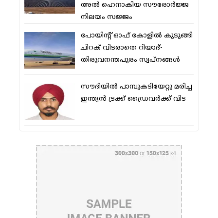
അല്‍ ഹെനാകിയ സൗരോര്‍ജ്ജ
നിലയം സജ്ജം
പോയിന്റ് ഓഫ് കോളില്‍ കുടുങ്ങി
ചിറക് വിടരാതെ റിയാദ്-
തിരുവനന്തപുരം സ്വപ്നങ്ങള്‍
സൗദിയിൽ പാമ്പുകടിയേറ്റു മരിച്ച
ഇന്ത്യൻ ട്രക്ക് ഡ്രൈവർക്ക് വിട