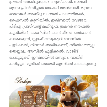
ട്രഷറര്‍ അബ്ദുസ്സലാം ബുസ്താനി, സലഫി
മദ്രസ പ്രിന്‍സിപ്പല്‍ അംജദ് അന്‍വാരി, മദ്രസ
മാനേജര്‍ അബ്ദു വഹാബ് പാലത്തിങ്കല്‍,
ഫൈസല്‍ കുനിയില്‍, ഇഖ്ബാല്‍ വേങ്ങര,
പിടിഎ പ്രസിഡന്റ് മഹ്‌റൂഫ്, ട്രഷറര്‍ നൗഫല്‍
കുനിയില്‍, മെഹ്ഫില്‍ കണ്‍വീനര്‍ ഫര്‍ഹാന്‍
കാരക്കുന്ന്, സ്റ്റാഫ് സെക്രട്ടറി ബാസില്‍
പുളിക്കല്‍, നിസാര്‍ അരീക്കോട്, സിബ്ഗത്തുല്ല
തെയ്യാല, അസീല്‍ പുളിക്കല്‍, വാജിദ്
ചെറുമുക്ക്, ഇസ്മായില്‍ മമ്പുറം, വാജിദ്
കരിപ്പൂര്‍, മുജീബ് ഒതായി എന്നിവര്‍ പങ്കെടുത്തു.