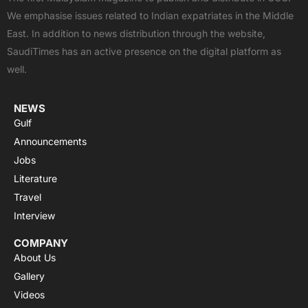
b
i
u
s
a
We emphasise issues related to Indian expatriates in the Middle
o
t
b
a
g
East. In addition to news distribution through the website,
o
t
e
p
r
SaudiTimes has an active presence on the digital platform as
k
e
p
a
well.
r
m
NEWS
Gulf
Announcements
Jobs
Literature
Travel
Interview
COMPANY
About Us
Gallery
Videos