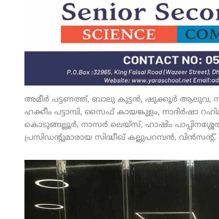
അമീര്‍ പട്ടണത്ത്, ബാലു കുട്ടന്‍, ഷുക്കൂര്‍ ആലുവ,
ഹക്കീം പട്ടാമ്പി, സൈഫ് കായങ്കുളം, നാദിര്‍ഷാ റഹിമ
കൊടുങ്ങല്ലൂര്‍, നാസര്‍ ലെയ്‌സ്, ഹാഷിം പാപ്പിനശ്ശേ
പ്രസിഡന്റുമാരായ സിദ്ധീഖ് കല്ലുപറമ്പന്‍, വിന്‍സന