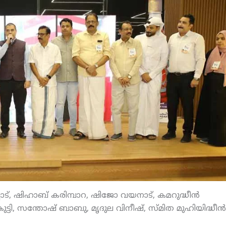
്പാട്, ഷിഹാബ് കരിമ്പാറ, ഷിജോ വയനാട്, കമറുദ്ധീന്‍
്ടി, സന്തോഷ് ബാബു, മൃദുല വിനീഷ്, സ്മിത മുഹിയിദ്ധീന്‍