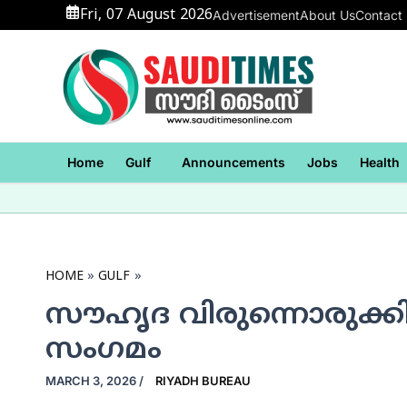
Skip
Fri, 07 August 2026
Advertisement
About Us
Contact
to
content
Home
Gulf
Announcements
Jobs
Health
HOME
GULF
സൗഹൃദ വിരുന്നൊരുക്
സംഗമം
MARCH 3, 2026
/
RIYADH BUREAU