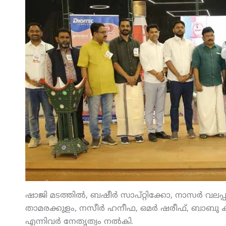
ഷാജി മടത്തില്‍, ബഷീര്‍ സാപ്റ്റിക്കോ, നാസര്‍ വലപ
താമരക്കുളം, നസീര്‍ ഹനീഫ, ഒമര്‍ ഷരീഫ്, ബാബു കുട
എന്നിവര്‍ നേതൃത്വം നല്‍കി.