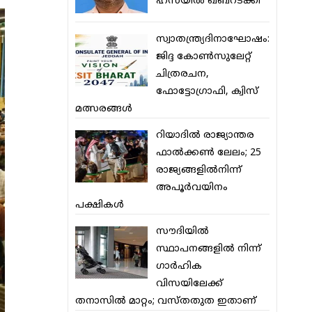
ഹസയില്‍ ഖബറടക്കി
സ്വാതന്ത്ര്യദിനാഘോഷം:
ജിദ്ദ കോണ്‍സുലേറ്റ്
ചിത്രരചന,
ഫോട്ടോഗ്രാഫി, ക്വിസ്
മത്സരങ്ങള്‍
റിയാദില്‍ രാജ്യാന്തര
ഫാല്‍ക്കണ്‍ ലേലം; 25
രാജ്യങ്ങളില്‍നിന്ന്
അപൂര്‍വയിനം
പക്ഷികള്‍
സൗദിയില്‍
സ്ഥാപനങ്ങളില്‍ നിന്ന്
ഗാര്‍ഹിക
വിസയിലേക്ക്
തനാസില്‍ മാറ്റം; വസ്തതുത ഇതാണ്