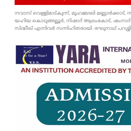
നവാസ് വെള്ളിമാട്കുന്ന്, മുഹമ്മദലി മണ്ണാര്‍ക്കാട്,
യഹിയ കൊടുങ്ങല്ലൂര്‍, നിഷാദ് ആലംകോട്, ഷംനാദ
സിദ്ധീഖ് എന്നിവര്‍ സന്നിഹിതരായി. രഘുനാഥ് പറശ്ശി