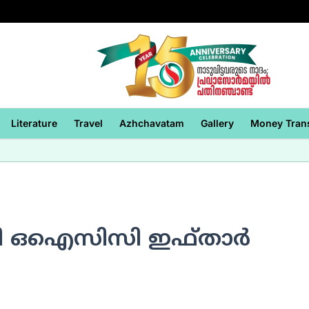
Literature
Travel
Azhchavatam
Gallery
Money Tran
കി ഒഐസിസി ഇഫ്താര്‍