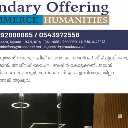
 സുരേഷ് ശങ്കര്‍, റഫീഖ് വെമ്പായം, അശ്‌റഫ് കീഴ്പുള്ളിക്കര
ാന്‍, അശ്‌റഫ് മേച്ചേരി, ബഷീര്‍ കോട്ടക്കല്‍, ജയന്‍
രി, നാസര്‍ മാവൂര്‍, മുസ്തഫ വി.എം എന്നിവരും, ജില്ലാ
്റ്, അലി ആലുവ,