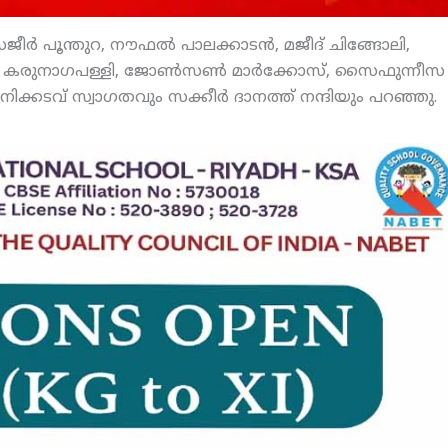
 സജീര്‍ പൂന്തുറ, നൗഫല്‍ പാലക്കാടന്‍, മജീദ് ചിങ്ങോലി,
് കരുനാഗപള്ളി, ജോണ്‍സണ്‍ മാര്‍ക്കോസ്, സൈഫുന്നീസ
നിക്കടവ് സ്വാഗതവും സക്കീര്‍ ദാനത്ത് നന്ദിയും പറഞ്ഞു.