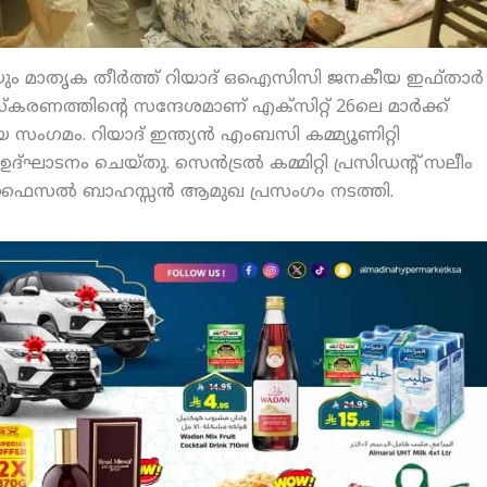
റെയും മാതൃക തീര്‍ത്ത് റിയാദ് ഒഐസിസി ജനകീയ ഇഫ്താര്‍
കരണത്തിന്റെ സന്ദേശമാണ് എക്‌സിറ്റ് 26ലെ മാര്‍ക്ക്
യ സംഗമം. റിയാദ് ഇന്ത്യന്‍ എംബസി കമ്മ്യൂണിറ്റി
ഘാടനം ചെയ്തു. സെന്‍ട്രല്‍ കമ്മിറ്റി പ്രസിഡന്റ് സലീം
‍ ഫൈസല്‍ ബാഹസ്സന്‍ ആമുഖ പ്രസംഗം നടത്തി.