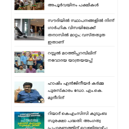
അപൂര്‍വയിനം പക്ഷികള്‍
സൗദിയില്‍ സ്ഥാപനങ്ങളില്‍ നിന്ന്
ഗാര്‍ഹിക വിസയിലേക്ക്
തനാസില്‍ മാറ്റം; വസ്തതുത
ഇതാണ്
റസ്സല്‍ മഠത്തിപ്പറമ്പിലിന്
നവോദയ യാത്രയയപ്പ്
ഹാഷിം എന്‍ജിനീയര്‍ കര്‍മ്മ
പുരസ്‌കാരം ഡോ. എം.കെ.
മുനീറിന്
റിയാദ് കെഎംസിസി കുടുംബ
സുരക്ഷാ പദ്ധതി: അംഗത്വ
പ്രചാരണത്തിന് വെള്ളിയാഴ്ച