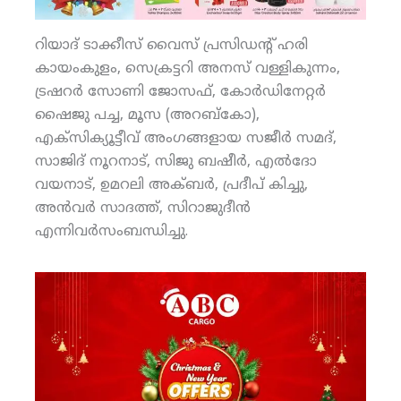
റിയാദ് ടാക്കീസ് വൈസ് പ്രസിഡന്റ് ഹരി
കായംകുളം, സെക്രട്ടറി അനസ് വള്ളികുന്നം,
ട്രഷറര്‍ സോണി ജോസഫ്, കോര്‍ഡിനേറ്റര്‍
ഷൈജു പച്ച, മൂസ (അറബ്‌കോ),
എക്‌സിക്യൂട്ടീവ് അംഗങ്ങളായ സജീര്‍ സമദ്,
സാജിദ് നൂറനാട്, സിജു ബഷീര്‍, എല്‍ദോ
വയനാട്, ഉമറലി അക്ബര്‍, പ്രദീപ് കിച്ചു,
അന്‍വര്‍ സാദത്ത്, സിറാജുദീന്‍
എന്നിവര്‍സംബന്ധിച്ചു.