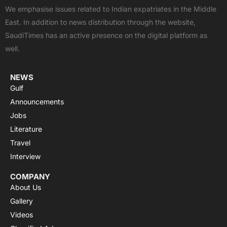
b
i
u
s
a
We emphasise issues related to Indian expatriates in the Middle
o
t
b
a
g
East. In addition to news distribution through the website,
o
t
e
p
r
SaudiTimes has an active presence on the digital platform as
k
e
p
a
well.
r
m
NEWS
Gulf
Announcements
Jobs
Literature
Travel
Interview
COMPANY
About Us
Gallery
Videos