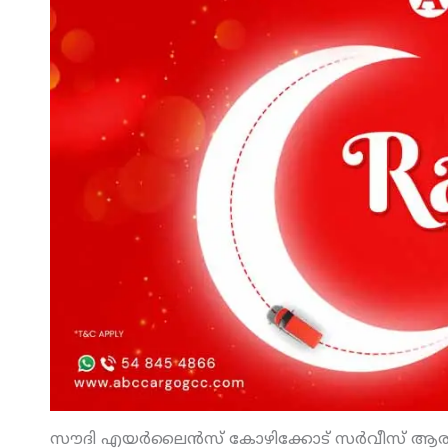
സൗദി എയര്‍ലൈന്‍സ് കോഴിക്കോട് സര്‍വീസ് ആരംഭി