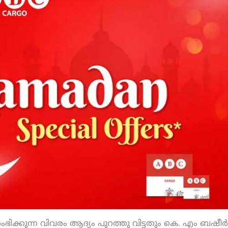
ക്കുന്ന വിവരം ആദ്യം പുറത്തു വിട്ടതും കെ. എം ബഷീര്‍