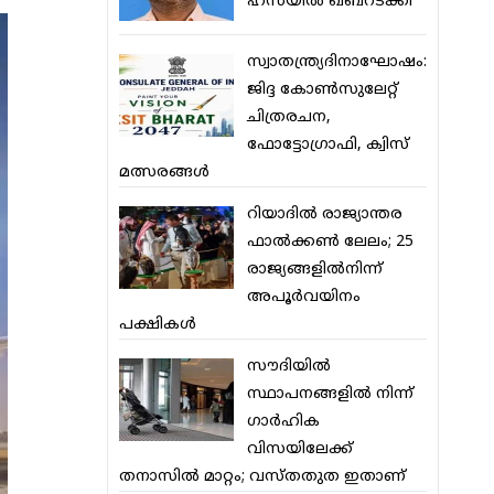
ഹസയില്‍ ഖബറടക്കി
സ്വാതന്ത്ര്യദിനാഘോഷം:
ജിദ്ദ കോണ്‍സുലേറ്റ്
ചിത്രരചന,
ഫോട്ടോഗ്രാഫി, ക്വിസ്
മത്സരങ്ങള്‍
റിയാദില്‍ രാജ്യാന്തര
ഫാല്‍ക്കണ്‍ ലേലം; 25
രാജ്യങ്ങളില്‍നിന്ന്
അപൂര്‍വയിനം
പക്ഷികള്‍
സൗദിയില്‍
സ്ഥാപനങ്ങളില്‍ നിന്ന്
ഗാര്‍ഹിക
വിസയിലേക്ക്
തനാസില്‍ മാറ്റം; വസ്തതുത ഇതാണ്