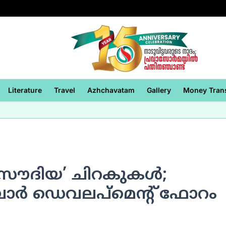
Literature
Travel
Azhchavatam
Gallery
Money Tran
ം ‘സൗദിയ’ ചിറകുകള്‍;
ര്‍ ഡെവലപ്‌മെന്റ് ഫോറം