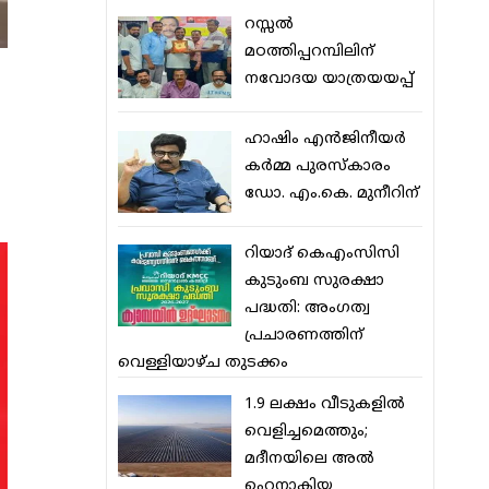
റസ്സല്‍
മഠത്തിപ്പറമ്പിലിന്
നവോദയ യാത്രയയപ്പ്
ഹാഷിം എന്‍ജിനീയര്‍
കര്‍മ്മ പുരസ്‌കാരം
ഡോ. എം.കെ. മുനീറിന്
റിയാദ് കെഎംസിസി
കുടുംബ സുരക്ഷാ
പദ്ധതി: അംഗത്വ
പ്രചാരണത്തിന്
വെള്ളിയാഴ്ച തുടക്കം
1.9 ലക്ഷം വീടുകളില്‍
വെളിച്ചമെത്തും;
മദീനയിലെ അല്‍
ഹെനാകിയ