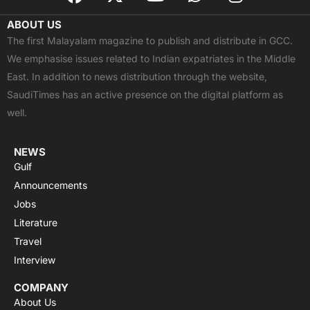
a
-
o
h
n
c
t
u
a
s
ABOUT US
e
w
t
t
t
The first Malayalam magazine to publish and distribute in GCC.
b
i
u
s
a
We emphasise issues related to Indian expatriates in the Middle
o
t
b
a
g
East. In addition to news distribution through the website,
o
t
e
p
r
SaudiTimes has an active presence on the digital platform as
k
e
p
a
well.
r
m
NEWS
Gulf
Announcements
Jobs
Literature
Travel
Interview
COMPANY
About Us