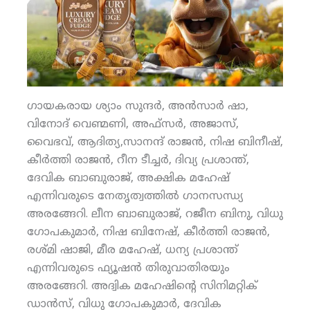
ഗായകരായ ശ്യാം സുന്ദര്‍, അന്‍സാര്‍ ഷാ,
വിനോദ് വെണ്മണി, അഫ്‌സര്‍, അജാസ്,
വൈഭവ്, ആദിത്യ,സാനന്ദ് രാജന്‍, നിഷ ബിനീഷ്,
കീര്‍ത്തി രാജന്‍, റീന ടീച്ചര്‍, ദിവ്യ പ്രശാന്ത്,
ദേവിക ബാബുരാജ്, അക്ഷിക മഹേഷ്
എന്നിവരുടെ നേതൃത്വത്തില്‍ ഗാനസന്ധ്യ
അരങ്ങേറി. ലീന ബാബുരാജ്, റജീന ബിനു, വിധു
ഗോപകുമാര്‍, നിഷ ബിനേഷ്, കീര്‍ത്തി രാജന്‍,
രശ്മി ഷാജി, മീര മഹേഷ്, ധന്യ പ്രശാന്ത്
എന്നിവരുടെ ഫ്യൂഷന്‍ തിരുവാതിരയും
അരങ്ങേറി. അദ്വിക മഹേഷിന്റെ സിനിമറ്റിക്
ഡാന്‍സ്, വിധു ഗോപകുമാര്‍, ദേവിക