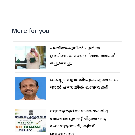
More for you
പശ്ചിമേഷ്യയില്‍ പുതിയ
പ്രതിരോധ സഖ്യം; ‘മക്ക കരാര്‍’
ഒപ്പുവെച്ചു
കൊല്ലം സ്വദേശിയുടെ മൃതദേഹം
അല്‍ ഹസയില്‍ ഖബറടക്കി
സ്വാതന്ത്ര്യദിനാഘോഷം: ജിദ്ദ
കോണ്‍സുലേറ്റ് ചിത്രരചന,
ഫോട്ടോഗ്രാഫി, ക്വിസ്
മത്സരങ്ങള്‍