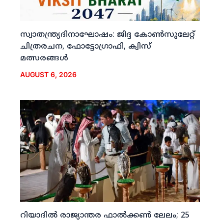
സ്വാതന്ത്ര്യദിനാഘോഷം: ജിദ്ദ കോണ്‍സുലേറ്റ്
ചിത്രരചന, ഫോട്ടോഗ്രാഫി, ക്വിസ്
മത്സരങ്ങള്‍
AUGUST 6, 2026
റിയാദില്‍ രാജ്യാന്തര ഫാല്‍ക്കണ്‍ ലേലം; 25