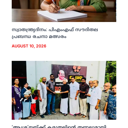
സ്വാതന്ത്ര്യദിനം: പിഎംഎഫ് സൗദിതല
പ്രബന്ധ രചനാ മത്സരം
AUGUST 10, 2026
‘ആശ്ര’യയ്ക്ക് കരുതലിന്റെ തണലുമായി