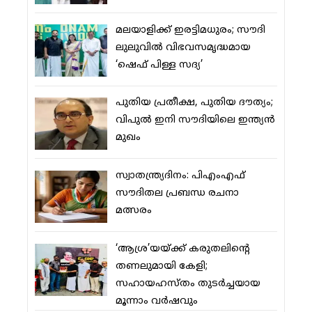
മലയാളിക്ക് ഇരട്ടിമധുരം; സൗദി
ലുലുവില്‍ വിഭവസമൃദ്ധമായ
‘ഷെഫ് പിള്ള സദ്യ’
പുതിയ പ്രതീക്ഷ, പുതിയ ദൗത്യം;
വിപുല്‍ ഇനി സൗദിയിലെ ഇന്ത്യന്‍
മുഖം
സ്വാതന്ത്ര്യദിനം: പിഎംഎഫ്
സൗദിതല പ്രബന്ധ രചനാ
മത്സരം
‘ആശ്ര’യയ്ക്ക് കരുതലിന്റെ
തണലുമായി കേളി;
സഹായഹസ്തം തുടര്‍ച്ചയായ
മൂന്നാം വര്‍ഷവും