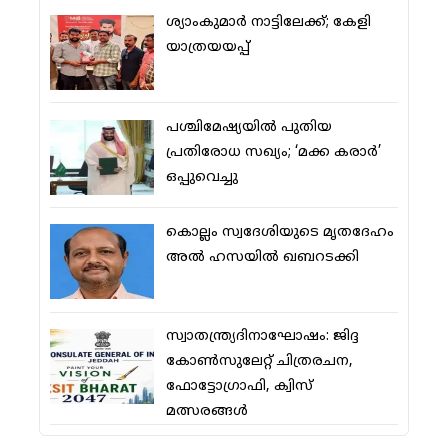
ശ്യാംകുമാര്‍ നാട്ടിലേക്ക്; കേളി
യാത്രയയപ്പ്
പശ്ചിമേഷ്യയില്‍ പുതിയ
പ്രതിരോധ സഖ്യം; ‘മക്ക കരാര്‍’
ഒപ്പുവെച്ചു
കൊല്ലം സ്വദേശിയുടെ മൃതദേഹം
അല്‍ ഹസയില്‍ ഖബറടക്കി
സ്വാതന്ത്ര്യദിനാഘോഷം: ജിദ്ദ
കോണ്‍സുലേറ്റ് ചിത്രരചന,
ഫോട്ടോഗ്രാഫി, ക്വിസ്
മത്സരങ്ങള്‍