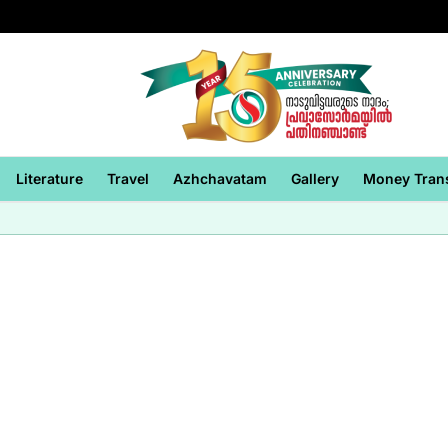
Literature
Travel
Azhchavatam
Gallery
Money Tran