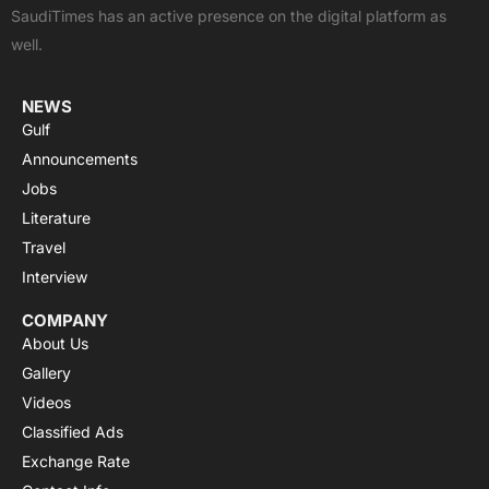
o
t
e
p
r
SaudiTimes has an active presence on the digital platform as
k
e
p
a
well.
r
m
NEWS
Gulf
Announcements
Jobs
Literature
Travel
Interview
COMPANY
About Us
Gallery
Videos
Classified Ads
Exchange Rate