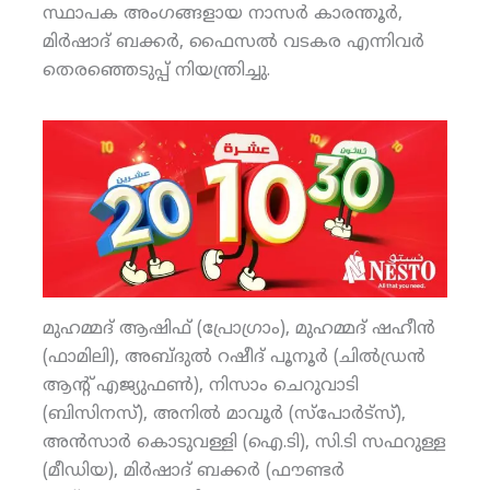
സ്ഥാപക അംഗങ്ങളായ നാസര്‍ കാരന്തൂര്‍,
മിര്‍ഷാദ് ബക്കര്‍, ഫൈസല്‍ വടകര എന്നിവര്‍
തെരഞ്ഞെടുപ്പ് നിയന്ത്രിച്ചു.
മുഹമ്മദ് ആഷിഫ് (പ്രോഗ്രാം), മുഹമ്മദ് ഷഹീന്‍
(ഫാമിലി), അബ്ദുല്‍ റഷീദ് പൂനൂര്‍ (ചില്‍ഡ്രന്‍
ആന്റ് എജ്യുഫണ്‍), നിസാം ചെറുവാടി
(ബിസിനസ്), അനില്‍ മാവൂര്‍ (സ്‌പോര്‍ട്‌സ്),
അന്‍സാര്‍ കൊടുവള്ളി (ഐ.ടി), സി.ടി സഫറുള്ള
(മീഡിയ), മിര്‍ഷാദ് ബക്കര്‍ (ഫൗണ്ടര്‍