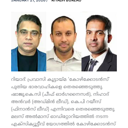
JANUARY 21, 2026
/
RIYADH BUREAU
റിയാദ്: പ്രവാസി കൂട്ടായ്മ ‘കോഴിക്കോടന്‍സ്’
പുതിയ ഭാരവാഹികളെ തെരഞ്ഞെടുത്തു.
ഷാജു.കെ.സി (ചീഫ് ഓര്‍ഗനൈസര്‍), നിഹാദ്
അന്‍വര്‍ (അഡ്മിന്‍ ലീഡ്), കെ.പി റയീസ്
(ഫിനാന്‍സ് ലീഡ്) എന്നിവരെ തെരഞ്ഞെടുത്തു.
മലസ് അല്‍മാസ് ഓഡിറ്റോറിയത്തില്‍ നടന്ന
എക്‌സിക്യൂട്ടീവ് യോഗത്തില്‍ കോഴിക്കോടന്‍സ്