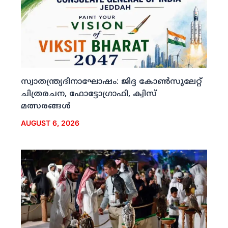
സ്വാതന്ത്ര്യദിനാഘോഷം: ജിദ്ദ കോണ്‍സുലേറ്റ്
ചിത്രരചന, ഫോട്ടോഗ്രാഫി, ക്വിസ്
മത്സരങ്ങള്‍
AUGUST 6, 2026