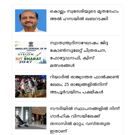
കൊല്ലം സ്വദേശിയുടെ മൃതദേഹം
അല്‍ ഹസയില്‍ ഖബറടക്കി
സ്വാതന്ത്ര്യദിനാഘോഷം: ജിദ്ദ
കോണ്‍സുലേറ്റ് ചിത്രരചന,
ഫോട്ടോഗ്രാഫി, ക്വിസ്
മത്സരങ്ങള്‍
റിയാദില്‍ രാജ്യാന്തര ഫാല്‍ക്കണ്‍
ലേലം; 25 രാജ്യങ്ങളില്‍നിന്ന്
അപൂര്‍വയിനം പക്ഷികള്‍
സൗദിയില്‍ സ്ഥാപനങ്ങളില്‍ നിന്ന്
ഗാര്‍ഹിക വിസയിലേക്ക്
തനാസില്‍ മാറ്റം; വസ്തതുത
ഇതാണ്