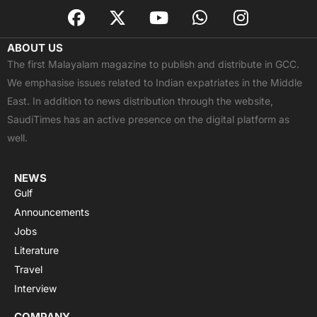
F
X
Y
W
I
a
-
o
h
n
c
t
u
a
s
ABOUT US
e
w
t
t
t
The first Malayalam magazine to publish and distribute in GCC.
b
i
u
s
a
We emphasise issues related to Indian expatriates in the Middle
o
t
b
a
g
East. In addition to news distribution through the website,
o
t
e
p
r
SaudiTimes has an active presence on the digital platform as
k
e
p
a
well.
r
m
NEWS
Gulf
Announcements
Jobs
Literature
Travel
Interview
COMPANY