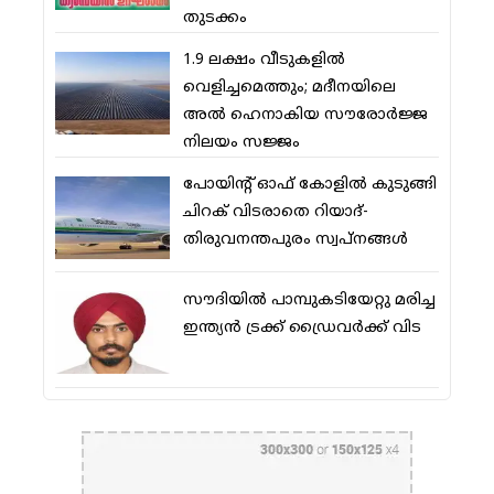
തുടക്കം
1.9 ലക്ഷം വീടുകളില്‍
വെളിച്ചമെത്തും; മദീനയിലെ
അല്‍ ഹെനാകിയ സൗരോര്‍ജ്ജ
നിലയം സജ്ജം
പോയിന്റ് ഓഫ് കോളില്‍ കുടുങ്ങി
ചിറക് വിടരാതെ റിയാദ്-
തിരുവനന്തപുരം സ്വപ്നങ്ങള്‍
സൗദിയിൽ പാമ്പുകടിയേറ്റു മരിച്ച
ഇന്ത്യൻ ട്രക്ക് ഡ്രൈവർക്ക് വിട