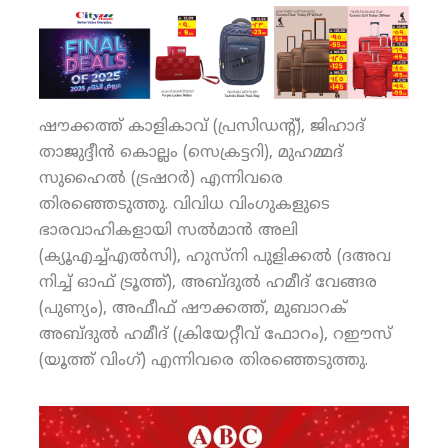
ഷൗക്കത്ത് കാളികാവ് (പ്രസിഡന്റ്), ജിഹാദ്
താജുദ്ദീന്‍ കൊല്ലം (സെക്രട്ടറി), മുഹമ്മദ്
സുഹൈല്‍ (ട്രഷറര്‍) എന്നിവരെ
തിരഞ്ഞെടുത്തു. വിവിധ വിംഗുകളുടെ
ഭാരവാഹികളായി സല്‍മാന്‍ അലി
(ക്യൂഎച്ച്എല്‍സി), ഹുസ്‌നി പുളിക്കല്‍ (ദഅവ
നിച്ച് ഓഫ് ട്രൂത്ത്), അബ്ദുല്‍ ഹമീദ് വേങ്ങര
(പുണ്യം), അഫീഫ് ഷൗക്കത്ത്, മുബാറക്
അബ്ദുല്‍ ഹമീദ് (ക്രിയേറ്റീവ് ഫോറം), റഈസ്
(യൂത്ത് വിംഗ്) എന്നിവരെ തിരഞ്ഞെടുത്തു.