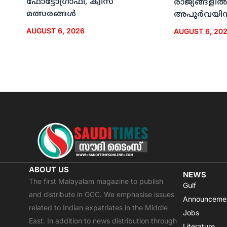
ഫോട്ടോഗ്രാഫി, ക്വിസ്
രാജ്യങ്ങളില്‍
മത്സരങ്ങള്‍
അപൂര്‍വയിന
AUGUST 6, 2026
AUGUST 6, 20
ABOUT US
NEWS
The first Malayalam magazine to publish
Gulf
and distribute in GCC. We emphasise issues
Announceme
related to Indian expatriates in the Middle
Jobs
East. In addition to news distribution through
Literature