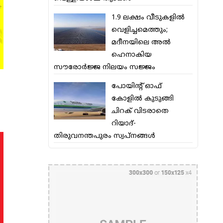
1.9 ലക്ഷം വീടുകളില്‍
വെളിച്ചമെത്തും;
മദീനയിലെ അല്‍
ഹെനാകിയ
സൗരോര്‍ജ്ജ നിലയം സജ്ജം
പോയിന്റ് ഓഫ്
കോളില്‍ കുടുങ്ങി
ചിറക് വിടരാതെ
റിയാദ്-
തിരുവനന്തപുരം സ്വപ്നങ്ങള്‍