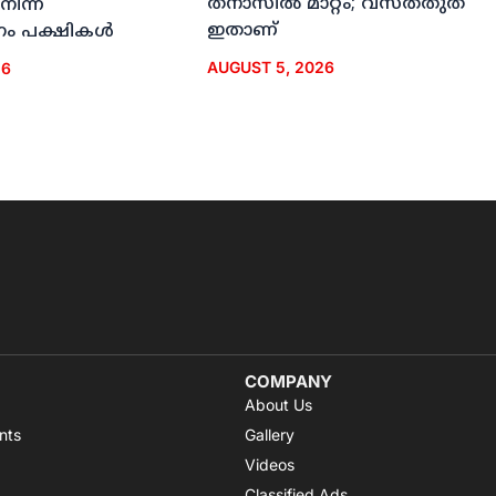
തനാസില്‍ മാറ്റം; വസ്തതുത
നിന്ന്
ഇതാണ്
ം പക്ഷികള്‍
AUGUST 5, 2026
26
COMPANY
About Us
nts
Gallery
Videos
Classified Ads