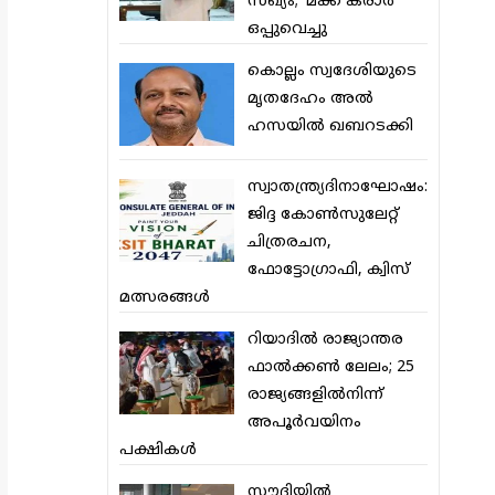
സഖ്യം; ‘മക്ക കരാര്‍’
ഒപ്പുവെച്ചു
കൊല്ലം സ്വദേശിയുടെ
മൃതദേഹം അല്‍
ഹസയില്‍ ഖബറടക്കി
സ്വാതന്ത്ര്യദിനാഘോഷം:
ജിദ്ദ കോണ്‍സുലേറ്റ്
ചിത്രരചന,
ഫോട്ടോഗ്രാഫി, ക്വിസ്
മത്സരങ്ങള്‍
റിയാദില്‍ രാജ്യാന്തര
ഫാല്‍ക്കണ്‍ ലേലം; 25
രാജ്യങ്ങളില്‍നിന്ന്
അപൂര്‍വയിനം
പക്ഷികള്‍
സൗദിയില്‍