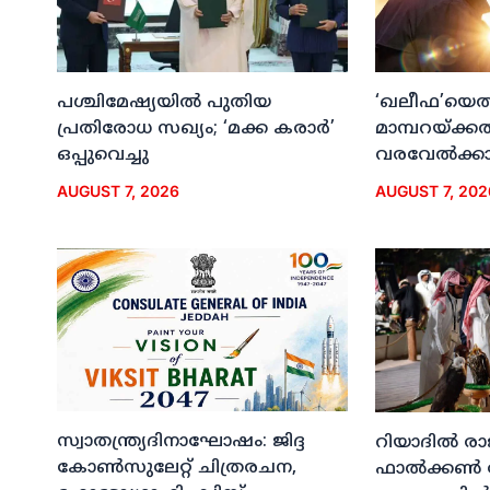
പശ്ചിമേഷ്യയില്‍ പുതിയ
‘ഖലീഫ’യെത്ത
പ്രതിരോധ സഖ്യം; ‘മക്ക കരാര്‍’
മാമ്പറയ്ക്ക
ഒപ്പുവെച്ചു
വരവേല്‍ക്കാന
AUGUST 7, 2026
AUGUST 7, 202
സ്വാതന്ത്ര്യദിനാഘോഷം: ജിദ്ദ
റിയാദില്‍ രാ
കോണ്‍സുലേറ്റ് ചിത്രരചന,
ഫാല്‍ക്കണ്‍