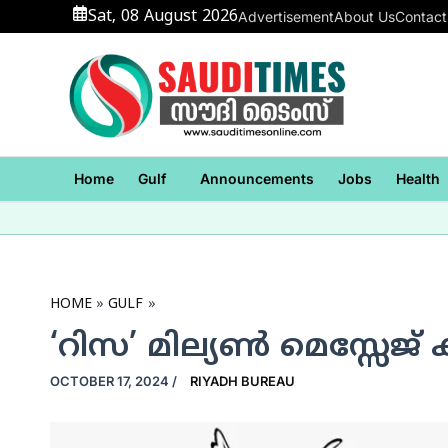
Skip
Sat, 08 August 2026
Advertisement
About Us
Contact
to
content
Home
Gulf
Announcements
Jobs
Health
HOME
GULF
‘റിസ’ മില്യണ്‍ മെസ്സേജ്
OCTOBER 17, 2024
/
RIYADH BUREAU