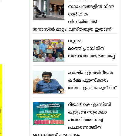
സ്ഥാപനങ്ങളില്‍ നിന്ന്
ഗാര്‍ഹിക
വിസയിലേക്ക്
തനാസില്‍ മാറ്റം; വസ്തതുത ഇതാണ്
റസ്സല്‍
മഠത്തിപ്പറമ്പിലിന്
നവോദയ യാത്രയയപ്പ്
ഹാഷിം എന്‍ജിനീയര്‍
കര്‍മ്മ പുരസ്‌കാരം
ഡോ. എം.കെ. മുനീറിന്
റിയാദ് കെഎംസിസി
കുടുംബ സുരക്ഷാ
പദ്ധതി: അംഗത്വ
പ്രചാരണത്തിന്
വെള്ളിയാഴ്ച തുടക്കം