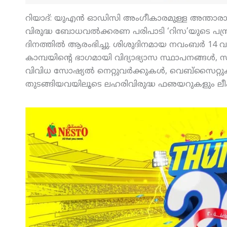
റിയാദ്: യുഎന്‍ ഓഡിസി അംഗീകാരമുള്ള അന്താര
വിരുദ്ധ ബോധവല്‍ക്കരണ പരിപാടി ‘റിസ’യുടെ പന്ത്
ദിനത്തില്‍ ആരംഭിച്ചു. ശിശുദിനമായ നവംബര്‍ 14 വ
കാമ്പയിന്റെ ഭാഗമായി വിദ്യാഭ്യാസ സ്ഥാപനങ്ങള്‍, സ
വിവിധ സോഷ്യല്‍ നെറ്റുവര്‍ക്കുകള്‍, വെബ്‌സൈറ്റുകള
തുടങ്ങിയവയിലൂടെ ലഹരിവിരുദ്ധ ഫഌയറുകളും ലീഫ്‌ലെ