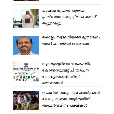
പശ്ചിമേഷ്യയില്‍ പുതിയ
പ്രതിരോധ സഖ്യം; ‘മക്ക കരാര്‍’
ഒപ്പുവെച്ചു
കൊല്ലം സ്വദേശിയുടെ മൃതദേഹം
അല്‍ ഹസയില്‍ ഖബറടക്കി
സ്വാതന്ത്ര്യദിനാഘോഷം: ജിദ്ദ
കോണ്‍സുലേറ്റ് ചിത്രരചന,
ഫോട്ടോഗ്രാഫി, ക്വിസ്
മത്സരങ്ങള്‍
റിയാദില്‍ രാജ്യാന്തര ഫാല്‍ക്കണ്‍
ലേലം; 25 രാജ്യങ്ങളില്‍നിന്ന്
അപൂര്‍വയിനം പക്ഷികള്‍