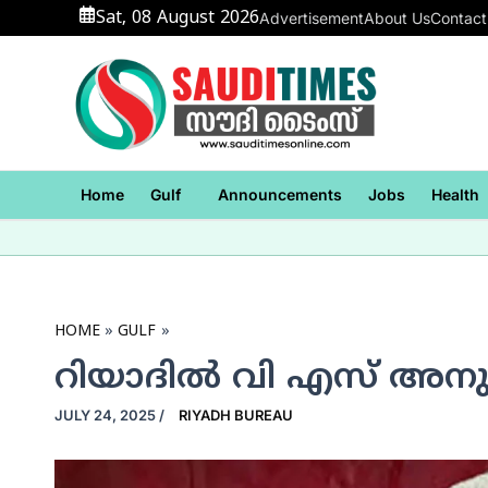
Skip
Sat, 08 August 2026
Advertisement
About Us
Contact
to
content
Home
Gulf
Announcements
Jobs
Health
HOME
GULF
റിയാദില്‍ വി എസ് അ
JULY 24, 2025
/
RIYADH BUREAU