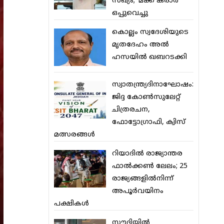
സഖ്യം; ‘മക്ക കരാര്‍’
ഒപ്പുവെച്ചു
കൊല്ലം സ്വദേശിയുടെ
മൃതദേഹം അല്‍
ഹസയില്‍ ഖബറടക്കി
സ്വാതന്ത്ര്യദിനാഘോഷം:
ജിദ്ദ കോണ്‍സുലേറ്റ്
ചിത്രരചന,
ഫോട്ടോഗ്രാഫി, ക്വിസ്
മത്സരങ്ങള്‍
റിയാദില്‍ രാജ്യാന്തര
ഫാല്‍ക്കണ്‍ ലേലം; 25
രാജ്യങ്ങളില്‍നിന്ന്
അപൂര്‍വയിനം
പക്ഷികള്‍
സൗദിയില്‍