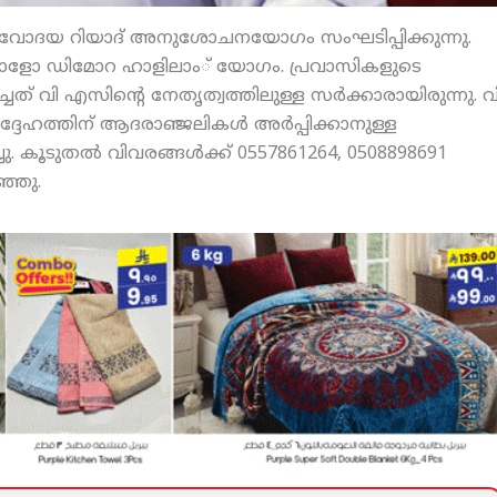
്‍ നവോദയ റിയാദ് അനുശോചനയോഗം സംഘടിപ്പിക്കുന്നു.
പോളോ ഡിമോറ ഹാളിലാം് യോഗം. പ്രവാസികളുടെ
ത് വി എസിന്റെ നേതൃത്വത്തിലുള്ള സര്‍ക്കാരായിരുന്നു. വ
േഹത്തിന് ആദരാഞ്ജലികള്‍ അര്‍പ്പിക്കാനുള്ള
ൂടുതല്‍ വിവരങ്ങള്‍ക്ക് 0557861264, 0508898691
്ഞു.