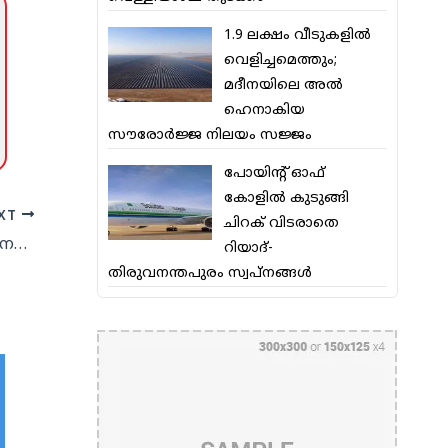
1.9 ലക്ഷം വീടുകളില്‍
വെളിച്ചമെത്തും;
മദീനയിലെ അല്‍
ഹെനാകിയ
സൗരോര്‍ജ്ജ നിലയം സജ്ജം
പോയിന്റ് ഓഫ്
കോളില്‍ കുടുങ്ങി
XT
ചിറക് വിടരാതെ
രുചിക്കൂട്ടുകളുടെ വൈവിധ്യമൊരുക്കി നെസ്‌റ്റോ ഹൈപ്പറില്‍ ഫുഡ് ഫണ്‍ ഫെസ്റ്റ്
റിയാദ്-
തിരുവനന്തപുരം സ്വപ്നങ്ങള്‍