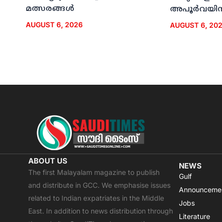
മത്സരങ്ങള്‍
അപൂര്‍വയിന
AUGUST 6, 2026
AUGUST 6, 20
ABOUT US
NEWS
The first Malayalam magazine to publish
Gulf
and distribute in GCC. We emphasise issues
Announceme
related to Indian expatriates in the Middle
Jobs
East. In addition to news distribution through
Literature