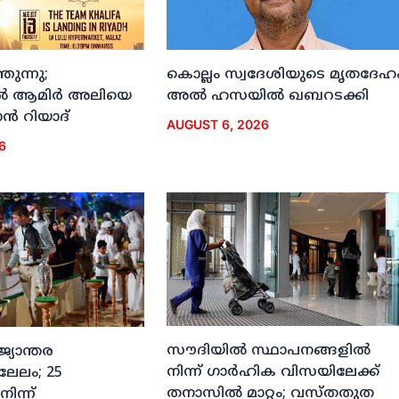
ുന്നു;
കൊല്ലം സ്വദേശിയുടെ മൃതദേഹ
ല്‍ ആമിര്‍ അലിയെ
അല്‍ ഹസയില്‍ ഖബറടക്കി
്‍ റിയാദ്
AUGUST 6, 2026
6
സൗദിയില്‍ സ്ഥാപനങ്ങളില്‍
ജ്യാന്തര
നിന്ന് ഗാര്‍ഹിക വിസയിലേക്ക്
 ലേലം; 25
തനാസില്‍ മാറ്റം; വസ്തതുത
നിന്ന്