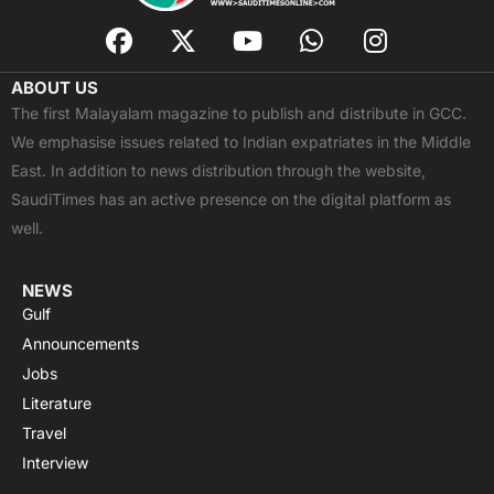
F
X
Y
W
I
a
-
o
h
n
c
t
u
a
s
ABOUT US
e
w
t
t
t
The first Malayalam magazine to publish and distribute in GCC.
b
i
u
s
a
We emphasise issues related to Indian expatriates in the Middle
o
t
b
a
g
East. In addition to news distribution through the website,
o
t
e
p
r
SaudiTimes has an active presence on the digital platform as
k
e
p
a
well.
r
m
NEWS
Gulf
Announcements
Jobs
Literature
Travel
Interview