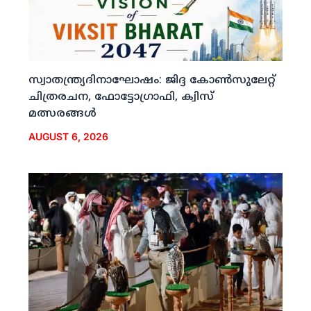
സ്വാതന്ത്ര്യദിനാഘോഷം: ജിദ്ദ കോണ്‍സുലേറ്റ്
ചിത്രരചന, ഫോട്ടോഗ്രാഫി, ക്വിസ്
മത്സരങ്ങള്‍
AUGUST 6, 2026