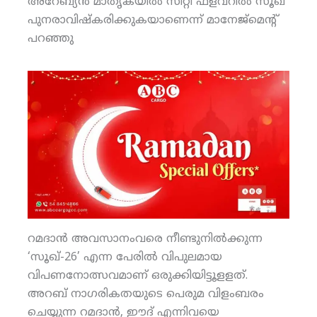
അറേബ്യന്‍ മാതൃകയില്‍ സിറ്റി ഫ്‌ളവറില്‍ സൂഖ്
പുനരാവിഷ്‌കരിക്കുകയാണെന്ന് മാനേജ്‌മെന്റ്
പറഞ്ഞു
റമദാന്‍ അവസാനംവരെ നീണ്ടുനില്‍ക്കുന്ന
‘സൂഖ്-26’ എന്ന പേരില്‍ വിപുലമായ
വിപണനോത്സവമാണ് ഒരുക്കിയിട്ടൂളളത്.
അറബ് നാഗരികതയുടെ പെരുമ വിളംബരം
ചെയ്യുന്ന റമദാന്‍, ഈദ് എന്നിവയെ