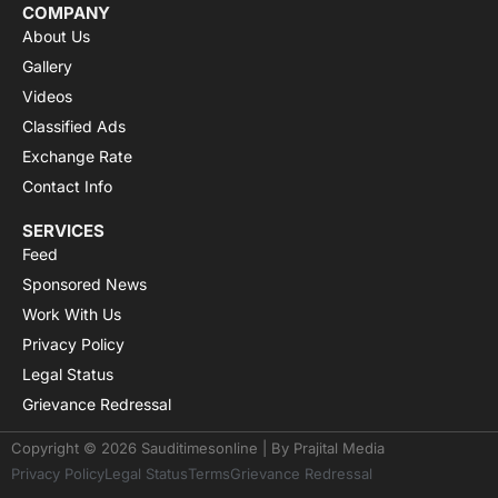
COMPANY
About Us
Gallery
Videos
Classified Ads
Exchange Rate
Contact Info
SERVICES
Feed
Sponsored News
Work With Us
Privacy Policy
Legal Status
Grievance Redressal
Copyright © 2026 Sauditimesonline | By
Prajital Media
Privacy Policy
Legal Status
Terms
Grievance Redressal