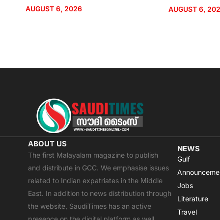
AUGUST 6, 2026
AUGUST 6, 20
ABOUT US
NEWS
The first Malayalam magazine to publish
Gulf
and distribute in GCC. We emphasise issues
Announceme
related to Indian expatriates in the Middle
Jobs
East. In addition to news distribution through
Literature
the website, SaudiTimes has an active
Travel
presence on the digital platform as well.