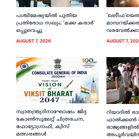
പശ്ചിമേഷ്യയില്‍ പുതിയ
‘ഖലീഫ’യെത്ത
പ്രതിരോധ സഖ്യം; ‘മക്ക കരാര്‍’
മാമ്പറയ്ക്ക
ഒപ്പുവെച്ചു
വരവേല്‍ക്കാന
AUGUST 7, 2026
AUGUST 7, 202
സ്വാതന്ത്ര്യദിനാഘോഷം: ജിദ്ദ
റിയാദില്‍ രാ
കോണ്‍സുലേറ്റ് ചിത്രരചന,
ഫാല്‍ക്കണ്‍
ഫോട്ടോഗ്രാഫി, ക്വിസ്
രാജ്യങ്ങളില്‍
മത്സരങ്ങള്‍
അപൂര്‍വയിന