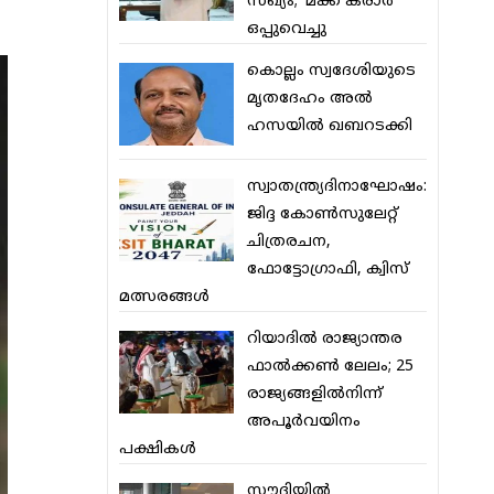
സഖ്യം; ‘മക്ക കരാര്‍’
ഒപ്പുവെച്ചു
കൊല്ലം സ്വദേശിയുടെ
മൃതദേഹം അല്‍
ഹസയില്‍ ഖബറടക്കി
സ്വാതന്ത്ര്യദിനാഘോഷം:
ജിദ്ദ കോണ്‍സുലേറ്റ്
ചിത്രരചന,
ഫോട്ടോഗ്രാഫി, ക്വിസ്
മത്സരങ്ങള്‍
റിയാദില്‍ രാജ്യാന്തര
ഫാല്‍ക്കണ്‍ ലേലം; 25
രാജ്യങ്ങളില്‍നിന്ന്
അപൂര്‍വയിനം
പക്ഷികള്‍
സൗദിയില്‍