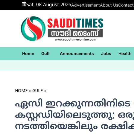
Skip
Sat, 08 August 2026
Advertisement
About Us
Contact
to
content
Home
Gulf
Announcements
Jobs
Health
HOME
GULF
ഏസി ഇറക്കുന്നതിനിട
കസ്റ്റഡിയിലെടുത്തു; ഒ
നടത്തിയെങ്കിലും രക്ഷിക