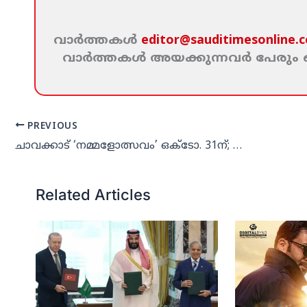
വാര്‍ത്തകള്‍
editor@sauditimesonline.
വാര്‍ത്തകള്‍ അയക്കുന്നവര്‍ പേരു
PREVIOUS
ചാവക്കാട് ‘നമ്മളോത്സവം’ ഒക്‌ടോ. 31ന്; സംഘാടകര്‍ സമിതി രൂപീകരിച്ചു
Related Articles