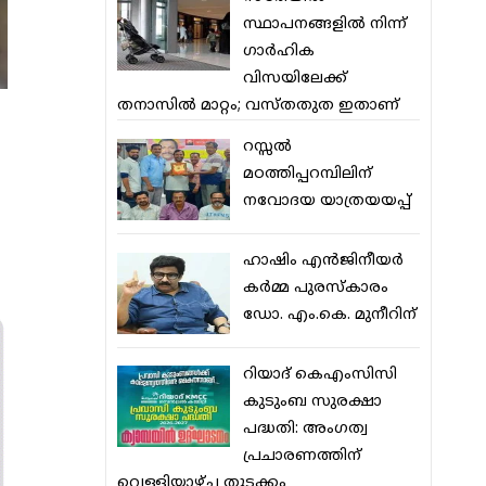
സ്ഥാപനങ്ങളില്‍ നിന്ന്
ഗാര്‍ഹിക
വിസയിലേക്ക്
തനാസില്‍ മാറ്റം; വസ്തതുത ഇതാണ്
റസ്സല്‍
മഠത്തിപ്പറമ്പിലിന്
നവോദയ യാത്രയയപ്പ്
ഹാഷിം എന്‍ജിനീയര്‍
കര്‍മ്മ പുരസ്‌കാരം
ഡോ. എം.കെ. മുനീറിന്
റിയാദ് കെഎംസിസി
കുടുംബ സുരക്ഷാ
പദ്ധതി: അംഗത്വ
പ്രചാരണത്തിന്
വെള്ളിയാഴ്ച തുടക്കം