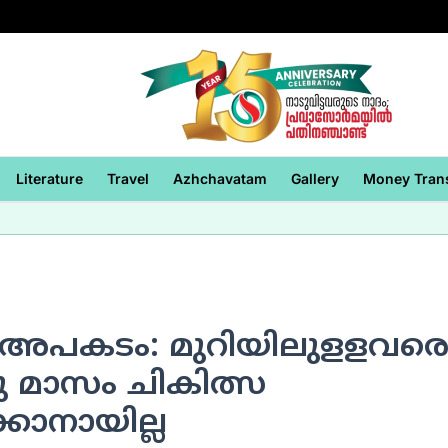
Literature
Travel
Azhchavatam
Gallery
Money Tran
െ അപകടം: മുറിയിലുളളവര
രു മാസം ചികിത്സ
്കാനായില്ല