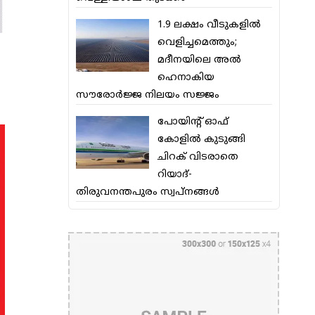
1.9 ലക്ഷം വീടുകളില്‍
വെളിച്ചമെത്തും;
മദീനയിലെ അല്‍
ഹെനാകിയ
സൗരോര്‍ജ്ജ നിലയം സജ്ജം
പോയിന്റ് ഓഫ്
കോളില്‍ കുടുങ്ങി
ചിറക് വിടരാതെ
റിയാദ്-
തിരുവനന്തപുരം സ്വപ്നങ്ങള്‍