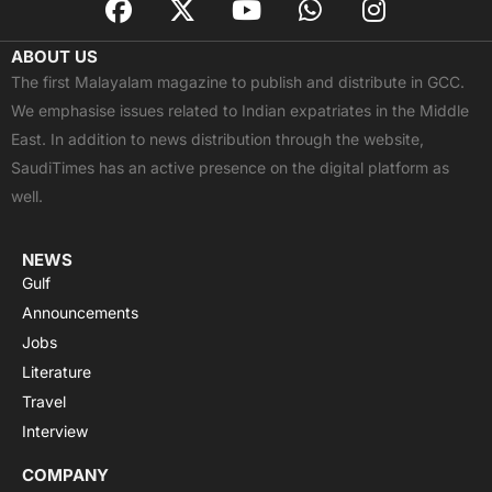
a
-
o
h
n
c
t
u
a
s
ABOUT US
e
w
t
t
t
The first Malayalam magazine to publish and distribute in GCC.
b
i
u
s
a
We emphasise issues related to Indian expatriates in the Middle
o
t
b
a
g
East. In addition to news distribution through the website,
o
t
e
p
r
SaudiTimes has an active presence on the digital platform as
k
e
p
a
well.
r
m
NEWS
Gulf
Announcements
Jobs
Literature
Travel
Interview
COMPANY