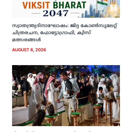
സ്വാതന്ത്ര്യദിനാഘോഷം: ജിദ്ദ കോണ്‍സുലേറ്റ്
ചിത്രരചന, ഫോട്ടോഗ്രാഫി, ക്വിസ്
മത്സരങ്ങള്‍
AUGUST 6, 2026