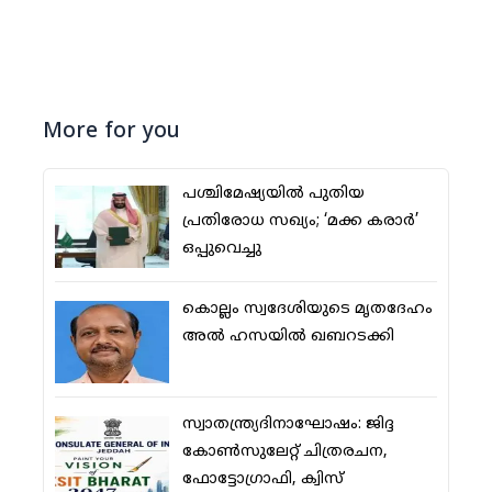
More for you
പശ്ചിമേഷ്യയില്‍ പുതിയ
പ്രതിരോധ സഖ്യം; ‘മക്ക കരാര്‍’
ഒപ്പുവെച്ചു
കൊല്ലം സ്വദേശിയുടെ മൃതദേഹം
അല്‍ ഹസയില്‍ ഖബറടക്കി
സ്വാതന്ത്ര്യദിനാഘോഷം: ജിദ്ദ
കോണ്‍സുലേറ്റ് ചിത്രരചന,
ഫോട്ടോഗ്രാഫി, ക്വിസ്