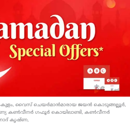
, വൈസ് ചെയര്‍മാന്‍മാരായ ജയന്‍ കൊടുങ്ങല്ലൂര്‍,
ുണ്യ കണ്‍വീനര്‍ ഗഫൂര്‍ കൊയിലാണ്ടി, കണ്‍വീനര്‍
നോദ് കൃഷ്ണ,