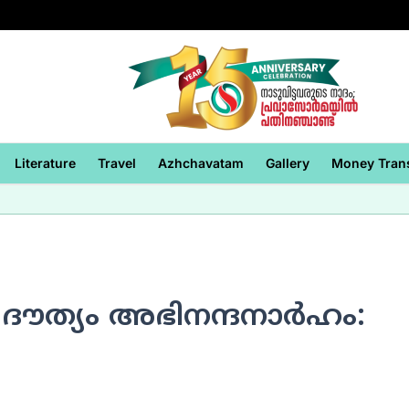
Literature
Travel
Azhchavatam
Gallery
Money Tran
ൗത്യം അഭിനന്ദനാർഹം: