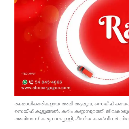
രക്ഷാധികാരികളായ അലി ആലുവ, സെയ്ഫ് കായംകുളം
സെയ്ഫ് കൂട്ടുങ്ങല്‍, കരിം കണ്ണമ്പുറത്ത്. ജീവകാര
അഖിനാസ് കരുനാഗപ്പള്ളി, മീഡിയ കണ്‍വീനര്‍ വി