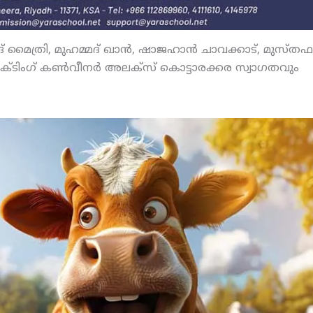
ദ് മൈത്രി, മുഹമ്മദ് ഖാന്‍, ഷാജഹാന്‍ ചാവക്കാട്, മുസ്തഫ
ക്ടിംഗ് കണ്‍വീനര്‍ അലക്‌സ് കൊട്ടാരക്കര സ്വാഗതവും