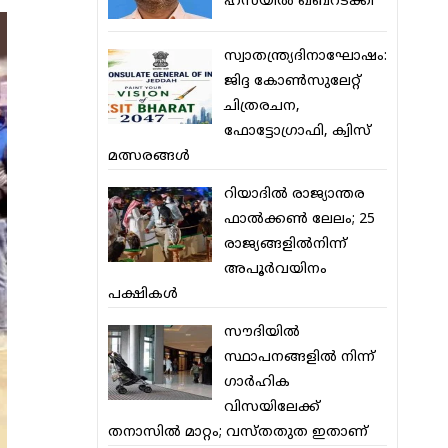
ഹസയില്‍ ഖബറടക്കി
സ്വാതന്ത്ര്യദിനാഘോഷം:
ജിദ്ദ കോണ്‍സുലേറ്റ്
ചിത്രരചന,
ഫോട്ടോഗ്രാഫി, ക്വിസ്
മത്സരങ്ങള്‍
റിയാദില്‍ രാജ്യാന്തര
ഫാല്‍ക്കണ്‍ ലേലം; 25
രാജ്യങ്ങളില്‍നിന്ന്
അപൂര്‍വയിനം
പക്ഷികള്‍
സൗദിയില്‍
സ്ഥാപനങ്ങളില്‍ നിന്ന്
ഗാര്‍ഹിക
വിസയിലേക്ക്
തനാസില്‍ മാറ്റം; വസ്തതുത ഇതാണ്