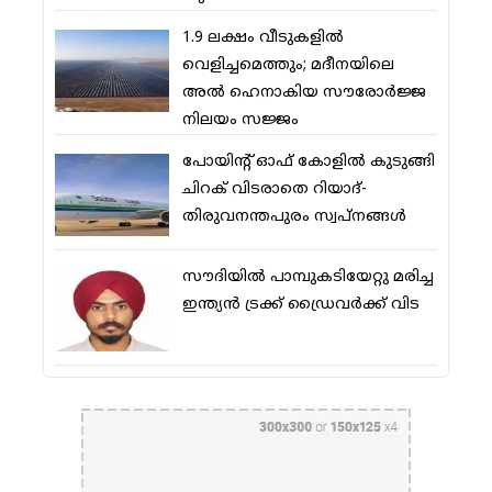
1.9 ലക്ഷം വീടുകളില്‍
വെളിച്ചമെത്തും; മദീനയിലെ
അല്‍ ഹെനാകിയ സൗരോര്‍ജ്ജ
നിലയം സജ്ജം
പോയിന്റ് ഓഫ് കോളില്‍ കുടുങ്ങി
ചിറക് വിടരാതെ റിയാദ്-
തിരുവനന്തപുരം സ്വപ്നങ്ങള്‍
സൗദിയിൽ പാമ്പുകടിയേറ്റു മരിച്ച
ഇന്ത്യൻ ട്രക്ക് ഡ്രൈവർക്ക് വിട