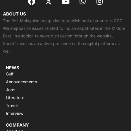
a
-
o
h
n
c
t
u
a
s
ABOUT US
e
w
t
t
t
The first Malayalam magazine to publish and distribute in GCC.
b
i
u
s
a
We emphasise issues related to Indian expatriates in the Middle
o
t
b
a
g
East. In addition to news distribution through the website,
o
t
e
p
r
SaudiTimes has an active presence on the digital platform as
k
e
p
a
well.
r
m
NEWS
Gulf
Announcements
Jobs
Literature
Travel
Interview
COMPANY