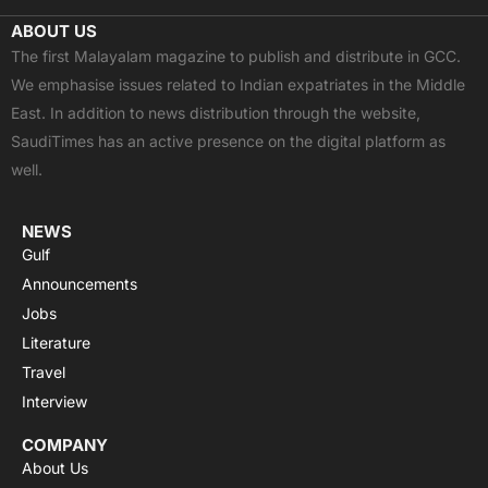
c
t
u
a
s
ABOUT US
e
w
t
t
t
The first Malayalam magazine to publish and distribute in GCC.
b
i
u
s
a
We emphasise issues related to Indian expatriates in the Middle
o
t
b
a
g
East. In addition to news distribution through the website,
o
t
e
p
r
SaudiTimes has an active presence on the digital platform as
k
e
p
a
well.
r
m
NEWS
Gulf
Announcements
Jobs
Literature
Travel
Interview
COMPANY
About Us