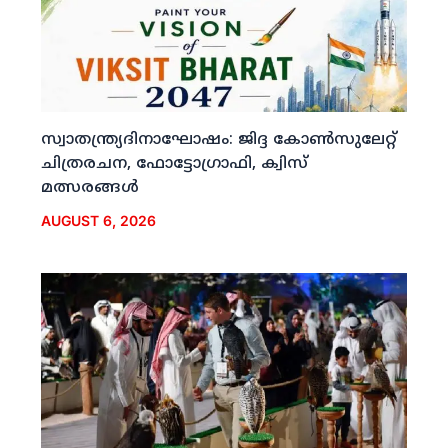
സ്വാതന്ത്ര്യദിനാഘോഷം: ജിദ്ദ കോണ്‍സുലേറ്റ്
ചിത്രരചന, ഫോട്ടോഗ്രാഫി, ക്വിസ്
മത്സരങ്ങള്‍
AUGUST 6, 2026