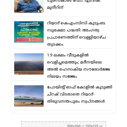
പുരസ്‌കാരം ഡോ. എം.കെ.
മുനീറിന്
റിയാദ് കെഎംസിസി കുടുംബ
സുരക്ഷാ പദ്ധതി: അംഗത്വ
പ്രചാരണത്തിന് വെള്ളിയാഴ്ച
തുടക്കം
1.9 ലക്ഷം വീടുകളില്‍
വെളിച്ചമെത്തും; മദീനയിലെ
അല്‍ ഹെനാകിയ സൗരോര്‍ജ്ജ
നിലയം സജ്ജം
പോയിന്റ് ഓഫ് കോളില്‍ കുടുങ്ങി
ചിറക് വിടരാതെ റിയാദ്-
തിരുവനന്തപുരം സ്വപ്നങ്ങള്‍