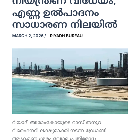
നിയന്ത്രണ വിധേയം;
എണ്ണ ഉല്‍പാദനം
സാധാരണ നിലയില്‍
MARCH 2, 2026
/
RIYADH BUREAU
റിയാദ്: അരാംകോയുടെ റാസ് തനൂറ
റിഫൈനറി ലക്ഷ്യമാക്കി നടന്ന ഡ്രോണ്‍
ആക്രമണ ശ്രമം വ്യോമ പ്രതിരോധ