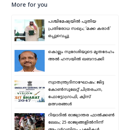
More for you
പശ്ചിമേഷ്യയില്‍ പുതിയ
പ്രതിരോധ സഖ്യം; ‘മക്ക കരാര്‍’
ഒപ്പുവെച്ചു
കൊല്ലം സ്വദേശിയുടെ മൃതദേഹം
അല്‍ ഹസയില്‍ ഖബറടക്കി
സ്വാതന്ത്ര്യദിനാഘോഷം: ജിദ്ദ
കോണ്‍സുലേറ്റ് ചിത്രരചന,
ഫോട്ടോഗ്രാഫി, ക്വിസ്
മത്സരങ്ങള്‍
റിയാദില്‍ രാജ്യാന്തര ഫാല്‍ക്കണ്‍
ലേലം; 25 രാജ്യങ്ങളില്‍നിന്ന്
അപൂര്‍വയിനം പക്ഷികള്‍