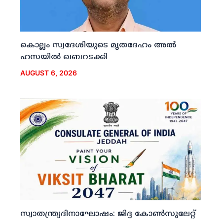
കൊല്ലം സ്വദേശിയുടെ മൃതദേഹം അല്‍
ഹസയില്‍ ഖബറടക്കി
AUGUST 6, 2026
സ്വാതന്ത്ര്യദിനാഘോഷം: ജിദ്ദ കോണ്‍സുലേറ്റ്