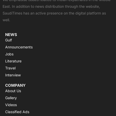
o
t
b
a
g
East. In addition to news distribution through the website,
o
t
e
p
r
SaudiTimes has an active presence on the digital platform as
k
e
p
a
well.
r
m
NEWS
Gulf
Announcements
Jobs
Literature
Travel
Interview
COMPANY
About Us
Gallery
Videos
Classified Ads