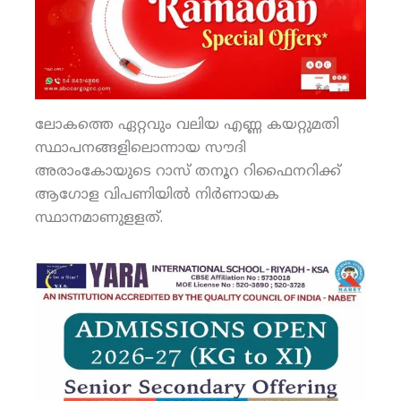
ലോകത്തെ ഏറ്റവും വലിയ എണ്ണ കയറ്റുമതി
സ്ഥാപനങ്ങളിലൊന്നായ സൗദി
അരാംകോയുടെ റാസ് തനൂറ റിഫൈനറിക്ക്
ആഗോള വിപണിയില്‍ നിര്‍ണായക
സ്ഥാനമാണുളളത്.