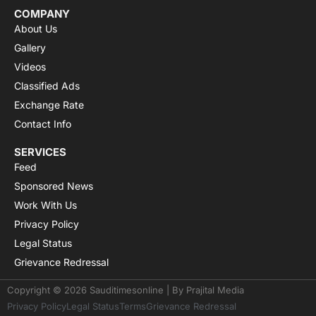
COMPANY
About Us
Gallery
Videos
Classified Ads
Exchange Rate
Contact Info
SERVICES
Feed
Sponsored News
Work With Us
Privacy Policy
Legal Status
Grievance Redressal
Copyright © 2026 Sauditimesonline | By
Prajital Media
Privacy Policy
Legal Status
Terms
Grievance Redressal