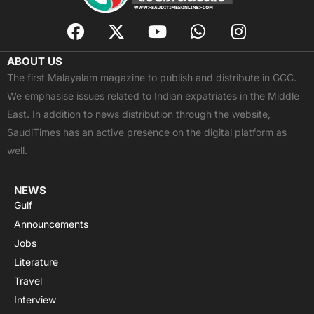
F
X
Y
W
I
a
-
o
h
n
c
t
u
a
s
ABOUT US
e
w
t
t
t
The first Malayalam magazine to publish and distribute in GCC.
b
i
u
s
a
We emphasise issues related to Indian expatriates in the Middle
o
t
b
a
g
East. In addition to news distribution through the website,
o
t
e
p
r
SaudiTimes has an active presence on the digital platform as
k
e
p
a
well.
r
m
NEWS
Gulf
Announcements
Jobs
Literature
Travel
Interview