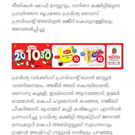
രീതികള്‍ ഷാഫി മാസ്റ്ററും, വനിതാ കമ്മിറ്റിയുടെ
പ്രവര്‍ത്തന രൂപരേഖ പ്രവിശ്യ വൈസ്
പ്രസിഡന്റ് അബ്ദുല്‍ മജീദ് കൊടുവള്ളിയും
അവതരിപ്പിച്ചു.
പ്രവിശ്യ വര്‍ക്കിംഗ് പ്രസിഡന്റ് ഖാദര്‍ മാസ്റ്റര്‍
വാണിയമ്പലം, അമീര്‍ അലി കൊയിലാണ്ടി,
സൈനു കുമളി, ഇഖ്ബാല്‍ ആനമങ്ങാട്, ഉമ്മര്‍
ഓമശേരി, കെ.പി ഹുസൈന്‍ വേങ്ങര, നജീബ്
ചീക്കിലോട്, മുഹമ്മദ് കുട്ടി കരിങ്കപ്പാറ എന്നിവര്‍
പ്രസംഗിച്ചു. പ്രവിശ്യ കമ്മിറ്റി ആക്റ്റിംഗ് ജനറല്‍
സെക്രട്ടറി കെ.പി അബ്ദുസ്സമദ് സ്വാഗതവും
ട്രഷറര്‍ അഷ്‌റഫ് ഗസ്സാലി നന്ദിയും പറഞ്ഞു.