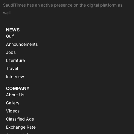
o
t
e
p
r
SaudiTimes has an active presence on the digital platform as
k
e
p
a
well.
r
m
NEWS
Gulf
Announcements
Jobs
Literature
Travel
Interview
COMPANY
About Us
Gallery
Videos
Classified Ads
Exchange Rate