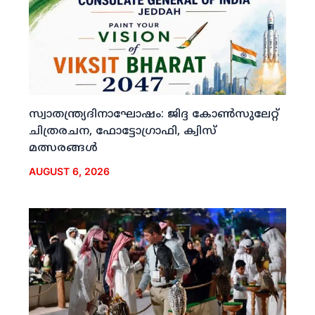
സ്വാതന്ത്ര്യദിനാഘോഷം: ജിദ്ദ കോണ്‍സുലേറ്റ്
ചിത്രരചന, ഫോട്ടോഗ്രാഫി, ക്വിസ്
മത്സരങ്ങള്‍
AUGUST 6, 2026