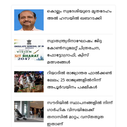
കൊല്ലം സ്വദേശിയുടെ മൃതദേഹം
അല്‍ ഹസയില്‍ ഖബറടക്കി
സ്വാതന്ത്ര്യദിനാഘോഷം: ജിദ്ദ
കോണ്‍സുലേറ്റ് ചിത്രരചന,
ഫോട്ടോഗ്രാഫി, ക്വിസ്
മത്സരങ്ങള്‍
റിയാദില്‍ രാജ്യാന്തര ഫാല്‍ക്കണ്‍
ലേലം; 25 രാജ്യങ്ങളില്‍നിന്ന്
അപൂര്‍വയിനം പക്ഷികള്‍
സൗദിയില്‍ സ്ഥാപനങ്ങളില്‍ നിന്ന്
ഗാര്‍ഹിക വിസയിലേക്ക്
തനാസില്‍ മാറ്റം; വസ്തതുത
ഇതാണ്