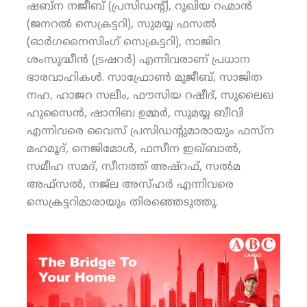
ഷബ്‌ന നജീബ് (പ്രസിഡന്റ്), റുഖിയ റഹ്മാന്‍
(ജനറല്‍ സെക്രട്ടറി), സുമയ്യ ഫസല്‍
(ഓര്‍ഗനൈസിംഗ് സെക്രട്ടറി), നാജിറ
ശംസുദ്ധീന്‍ (ട്രഷറര്‍) എന്നിവരാണ് പ്രധാന
ഭാരവാഹികള്‍. സാഫ്രോണ്‍ മുജീബ്, സാജിത
നഹ, ഹാജറ സലീം, ഫൗസിയ റഷീദ്, സുലൈഖ
ഹുസൈന്‍, ഷാനിബ ഉമ്മര്‍, സുമയ്യ ബീവി
എന്നിവരെ വൈസ് പ്രസിഡന്റുമാരായും ഫസ്‌ന
മഹമൂദ്, നെജിമോള്‍, ഫസീന ഇഖ്ബാല്‍,
സമീഹ സമദ്, സീനത്ത് അഷ്‌റഫ്, സല്‍മ
അഫ്‌സല്‍, നജ്‌ല അസ്ഹര്‍ എന്നിവരെ
സെക്രട്ടറിമാരായും തിരഞ്ഞെടുത്തു.