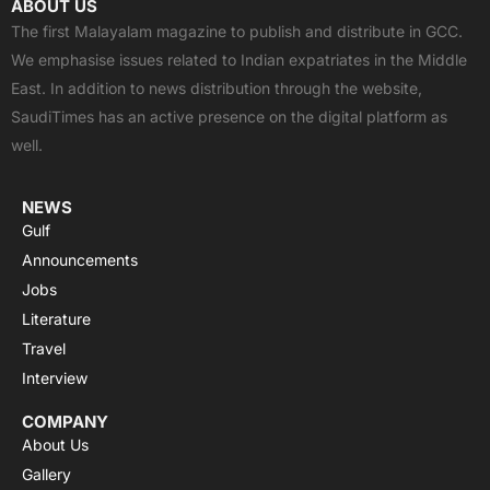
ABOUT US
e
w
t
t
t
The first Malayalam magazine to publish and distribute in GCC.
b
i
u
s
a
We emphasise issues related to Indian expatriates in the Middle
o
t
b
a
g
East. In addition to news distribution through the website,
o
t
e
p
r
SaudiTimes has an active presence on the digital platform as
k
e
p
a
well.
r
m
NEWS
Gulf
Announcements
Jobs
Literature
Travel
Interview
COMPANY
About Us
Gallery