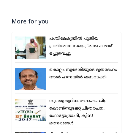
More for you
പശ്ചിമേഷ്യയില്‍ പുതിയ
പ്രതിരോധ സഖ്യം; ‘മക്ക കരാര്‍’
ഒപ്പുവെച്ചു
കൊല്ലം സ്വദേശിയുടെ മൃതദേഹം
അല്‍ ഹസയില്‍ ഖബറടക്കി
സ്വാതന്ത്ര്യദിനാഘോഷം: ജിദ്ദ
കോണ്‍സുലേറ്റ് ചിത്രരചന,
ഫോട്ടോഗ്രാഫി, ക്വിസ്
മത്സരങ്ങള്‍