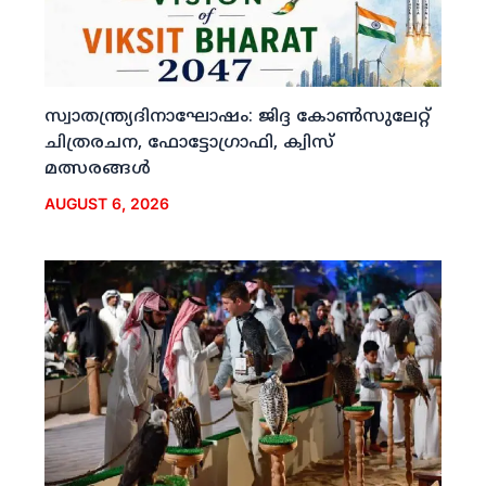
സ്വാതന്ത്ര്യദിനാഘോഷം: ജിദ്ദ കോണ്‍സുലേറ്റ്
ചിത്രരചന, ഫോട്ടോഗ്രാഫി, ക്വിസ്
മത്സരങ്ങള്‍
AUGUST 6, 2026