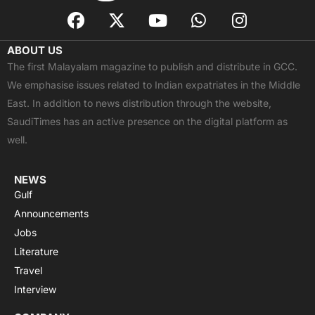
F
X
Y
W
I
a
-
o
h
n
c
t
u
a
s
ABOUT US
e
w
t
t
t
The first Malayalam magazine to publish and distribute in GCC.
b
i
u
s
a
We emphasise issues related to Indian expatriates in the Middle
o
t
b
a
g
East. In addition to news distribution through the website,
o
t
e
p
r
SaudiTimes has an active presence on the digital platform as
k
e
p
a
well.
r
m
NEWS
Gulf
Announcements
Jobs
Literature
Travel
Interview