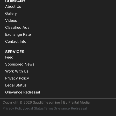
COMPANY
About Us
Gallery
Videos
Classified Ads
Exchange Rate
Contact Info
SERVICES
Feed
Sponsored News
Work With Us
Privacy Policy
Legal Status
Grievance Redressal
Copyright © 2026 Sauditimesonline | By
Prajital Media
Privacy Policy
Legal Status
Terms
Grievance Redressal