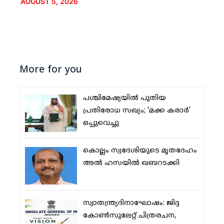
AUGUST 5, 2026
More for you
പശ്ചിമേഷ്യയില്‍ പുതിയ
പ്രതിരോധ സഖ്യം; ‘മക്ക കരാര്‍’
ഒപ്പുവെച്ചു
കൊല്ലം സ്വദേശിയുടെ മൃതദേഹം
അല്‍ ഹസയില്‍ ഖബറടക്കി
സ്വാതന്ത്ര്യദിനാഘോഷം: ജിദ്ദ
കോണ്‍സുലേറ്റ് ചിത്രരചന,