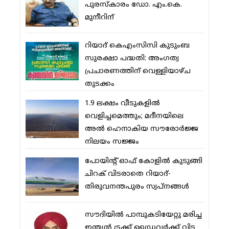
പുരസ്‌കാരം ഡോ. എം.കെ.
മുനീറിന്
റിയാദ് കെഎംസിസി കുടുംബ
സുരക്ഷാ പദ്ധതി: അംഗത്വ
പ്രചാരണത്തിന് വെള്ളിയാഴ്ച
തുടക്കം
1.9 ലക്ഷം വീടുകളില്‍
വെളിച്ചമെത്തും; മദീനയിലെ
അല്‍ ഹെനാകിയ സൗരോര്‍ജ്ജ
നിലയം സജ്ജം
പോയിന്റ് ഓഫ് കോളില്‍ കുടുങ്ങി
ചിറക് വിടരാതെ റിയാദ്-
തിരുവനന്തപുരം സ്വപ്നങ്ങള്‍
സൗദിയിൽ പാമ്പുകടിയേറ്റു മരിച്ച
ഇന്ത്യൻ ട്രക്ക് ഡ്രൈവർക്ക് വിട