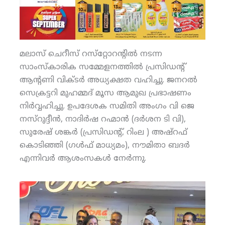
മലാസ് ചെറീസ് റസ്‌റ്റോറന്റില്‍ നടന്ന
സാംസ്‌കാരിക സമ്മേളനത്തില്‍ പ്രസിഡന്റ്
ആന്റണി വിക്ടര്‍ അധ്യക്ഷത വഹിച്ചു. ജനറല്‍
സെക്രട്ടറി മുഹമ്മദ് മൂസ ആമുഖ പ്രഭാഷണം
നിര്‍വ്വഹിച്ചു. ഉപദേശക സമിതി അംഗം വി ജെ
നസ്‌റുദ്ദീന്‍, നാദിര്‍ഷ റഹ്മാന്‍ (ദര്‍ശന ടി വി),
സുരേഷ് ശങ്കര്‍ (പ്രസിഡന്റ്, റിംല ) അഷ്‌റഫ്
കൊടിഞ്ഞി (ഗള്‍ഫ് മാധ്യമം), നൗമിതാ ബദര്‍
എന്നിവര്‍ ആശംസകള്‍ നേര്‍ന്നു.