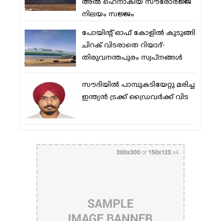
അല്‍ ഹെനാകിയ സൗരോര്‍ജ്ജ
നിലയം സജ്ജം
പോയിന്റ് ഓഫ് കോളില്‍ കുടുങ്ങി
ചിറക് വിടരാതെ റിയാദ്-
തിരുവനന്തപുരം സ്വപ്നങ്ങള്‍
സൗദിയിൽ പാമ്പുകടിയേറ്റു മരിച്ച
ഇന്ത്യൻ ട്രക്ക് ഡ്രൈവർക്ക് വിട