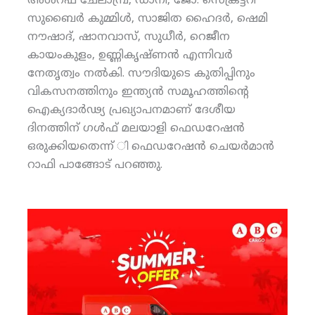
അശ്‌റഫ് ചേലാമ്പ്ര, ഡാനി, ജോ. സെക്രട്ടറി
സുബൈര്‍ കുമ്മിള്‍, സാജിത ഹൈദര്‍, ഷെമി
നൗഷാദ്, ഷാനവാസ്, സുധീര്‍, റെജീന
കായംകുളം, ഉണ്ണികൃഷ്ണന്‍ എന്നിവര്‍
നേതൃത്വം നല്‍കി. സൗദിയുടെ കുതിപ്പിനും
വികസനത്തിനും ഇന്ത്യന്‍ സമൂഹത്തിന്റെ
ഐക്യദാര്‍ഢ്യ പ്രഖ്യാപനമാണ് ദേശീയ
ദിനത്തിന് ഗള്‍ഫ് മലയാളി ഫെഡറേഷന്‍
ഒരുക്കിയതെന്ന് ി ഫെഡറേഷന്‍ ചെയര്‍മാന്‍
റാഫി പാങ്ങോട് പറഞ്ഞു.