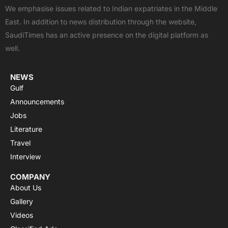
b
i
u
s
a
We emphasise issues related to Indian expatriates in the Middle
o
t
b
a
g
East. In addition to news distribution through the website,
o
t
e
p
r
SaudiTimes has an active presence on the digital platform as
k
e
p
a
well.
r
m
NEWS
Gulf
Announcements
Jobs
Literature
Travel
Interview
COMPANY
About Us
Gallery
Videos