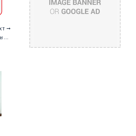
XT
അബ്ദുല്‍ റഹീമിന്റെ മോചനം: വധശിക്ഷ റദ്ദാക്കിയ ബഞ്ച് കേസ് പരിഗണിക്കും