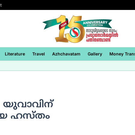
t
Literature
Travel
Azhchavatam
Gallery
Money Tran
 യുവാവിന്
യ ഹസ്തം