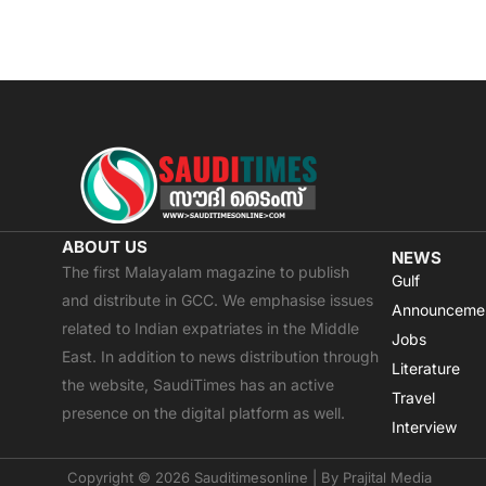
ABOUT US
NEWS
The first Malayalam magazine to publish
Gulf
and distribute in GCC. We emphasise issues
Announceme
related to Indian expatriates in the Middle
Jobs
East. In addition to news distribution through
Literature
the website, SaudiTimes has an active
Travel
presence on the digital platform as well.
Interview
Copyright © 2026 Sauditimesonline | By
Prajital Media