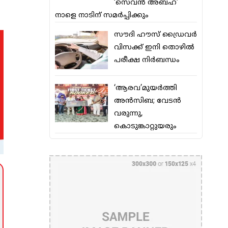
‘സെവന്‍ അബഹ’
നാളെ നാടിന് സമര്‍പ്പിക്കും
സൗദി ഹൗസ് ഡ്രൈവര്‍
വിസക്ക് ഇനി തൊഴില്‍
പരീക്ഷ നിര്‍ബന്ധം
‘ആരവ’മുയര്‍ത്തി
അന്‍സിബ; വേടന്‍
വരുന്നു,
കൊടുങ്കാറ്റുയരും