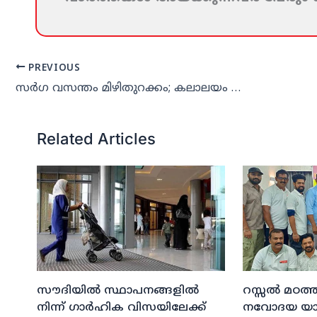
PREVIOUS
സര്‍ഗ വസന്തം മിഴിതുറക്കം; കലാലയം സാഹിത്യോത്സവ് നാളെ
Related Articles
സൗദിയില്‍ സ്ഥാപനങ്ങളില്‍
റസ്സല്‍ മഠത്ത
നിന്ന് ഗാര്‍ഹിക വിസയിലേക്ക്
നവോദയ യാത്