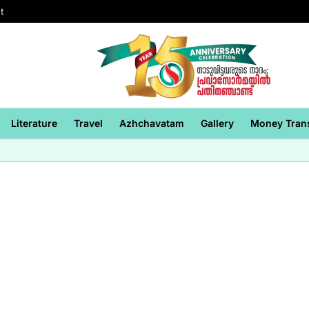
t
Literature
Travel
Azhchavatam
Gallery
Money Tran