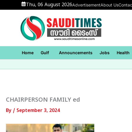
Skip
Thu, 06 August 2026
Advertisement
About Us
Contac
to
content
Home
Gulf
Announcements
Jobs
Health
CHAIRPERSON FAMILY ed
By
/
September 3, 2024